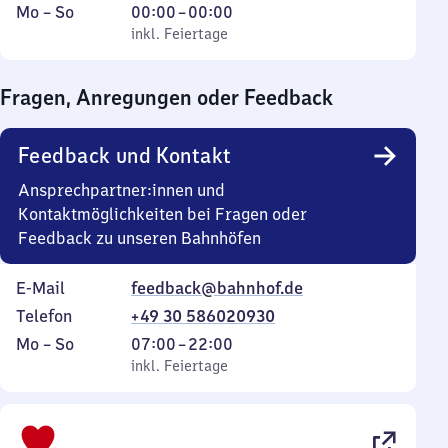
Montag
,
Von
Mo
–
So
00:00
–
00:00
bis
inkl. Feiertage
0
inkl. Feiertage
Sonntag
Uhr
bis
Fragen, Anregungen oder Feedback
0
Uhr
Feedback und Kontakt
Ansprechpartner:innen und
Kontaktmöglichkeiten bei Fragen oder
Feedback zu unseren Bahnhöfen
E-Mail
feedback@bahnhof.de
Telefon
+49 30 586020930
Montag
,
Von
Mo
–
So
07:00
–
22:00
bis
inkl. Feiertage
7
inkl. Feiertage
Sonntag
Uhr
bis
22