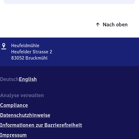
Nach oben
Adresse
Heufeldmühle
Heufeldmühle
Heufelder Strasse 2
83052
Bruckmühl
Heufeldmühle,
Heufelder
Strasse
Deutsch
English
2,
8
3
Analyse verwalten
0
Compliance
5
2
Datenschutzhinweise
Bruckmühl
Informationen zur Barrierefreiheit
Impressum