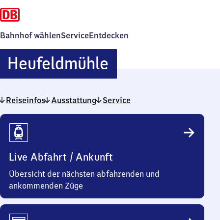
Bahnhof wählen
Service
Entdecken
Heufeldmühle
Heufeldmühle
Reiseinfos
Ausstattung
Service
Reiseinfos
Live Abfahrt / Ankunft
Übersicht der nächsten abfahrenden und
ankommenden Züge