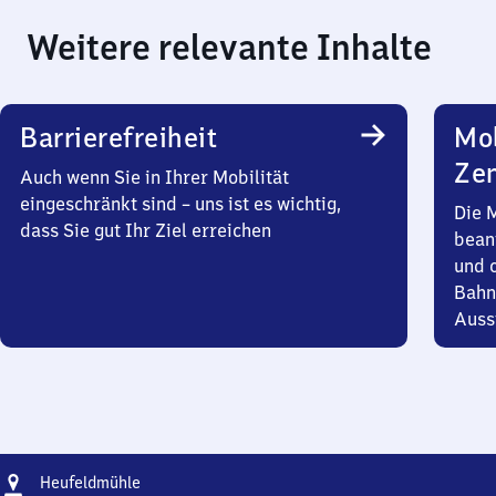
Weitere relevante Inhalte
Barrierefreiheit
Mob
Zen
Auch wenn Sie in Ihrer Mobilität
eingeschränkt sind – uns ist es wichtig,
Die 
dass Sie gut Ihr Ziel erreichen
bean
und 
Bahn
Auss
Adresse
Heufeldmühle
Heufeldmühle