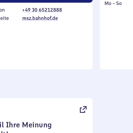
Montag
,
Mo
–
So
on
+49 30 65212888
bis
inkl.
Sonntag
eite
msz.bahnhof.de
l Ihre Meinung