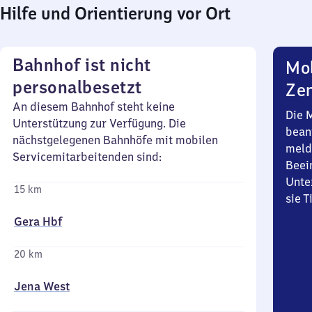
Hilfe und Orientierung vor Ort
Bahnhof ist nicht
Mob
personalbesetzt
Zen
An diesem Bahnhof steht keine
Die 
Unterstützung zur Verfügung. Die
bean
nächstgelegenen Bahnhöfe mit mobilen
meld
Servicemitarbeitenden sind:
Beei
Unte
15 km
sie 
Gera Hbf
20 km
Jena West