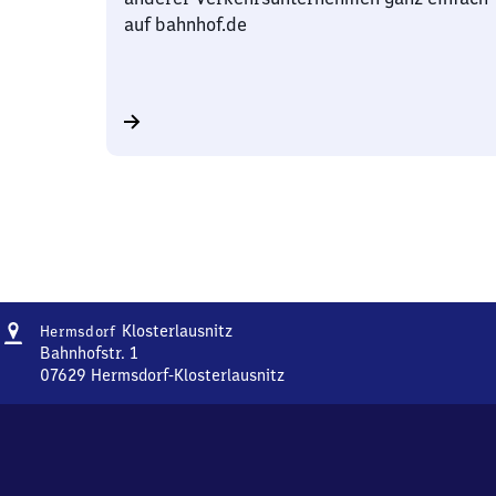
auf bahnhof.de
Adresse
Hermsdorf-
Klosterlausnitz
Hermsdorf
Klosterlausnitz
Bahnhofstr. 1
07629
Hermsdorf-Klosterlausnitz
Hermsdorf-
Klosterlausnitz,
Bahnhofstr.
1,
0