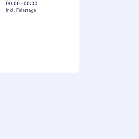
Von
00:00
–
00:00
 Feiertage
0
inkl. Feiertage
Uhr
bis
0
Uhr