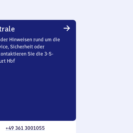
trale
oder Hinweisen rund um die
ice, Sicherheit oder
ontaktieren Sie die 3-S-
urt Hbf
+49 361 3001055