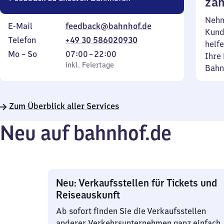
zäh
Nehm
E-Mail
feedback@bahnhof.de
Kund
Telefon
+49 30 586020930
helfe
Montag
,
Von
Mo
–
So
07:00
–
22:00
Ihre 
bis
inkl. Feiertage
7
inkl. Feiertage
Bahn
Sonntag
Uhr
bis
22
Zum Überblick aller Services
Uhr
Neu auf bahnhof.de
Neu: Verkaufsstellen für Tickets und
Reiseauskunft
Ab sofort finden Sie die Verkaufsstellen
anderer Verkehrsunternehmen ganz einfach