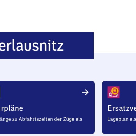
Hermsdorf
erlausnitz
Klosterlau
hrpläne
Ersatzv
änge zu Abfahrtszeiten der Züge als
Lageplan al