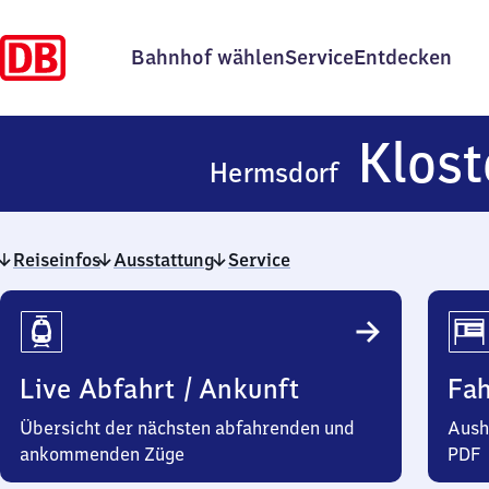
Bahnhof wählen
Service
Entdecken
Klost
Hermsdorf
Reiseinfos
Ausstattung
Service
Reiseinfos
Live Abfahrt / Ankunft
Fa
Übersicht der nächsten abfahrenden und
Aush
ankommenden Züge
PDF