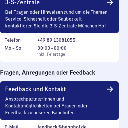
3-S-Zentrale
Bei Fragen oder Hinweisen rund um die Themen
Service, Sicherheit oder Sauberkeit
kontaktieren Sie die 3-S-Zentrale München Hbf
Telefon
+49 89 13081055
Montag
,
Von
Mo
–
So
00:00
–
00:00
bis
inkl. Feiertage
0
inkl. Feiertage
Sonntag
Uhr
bis
Fragen, Anregungen oder Feedback
0
Uhr
Feedback und Kontakt
Ansprechpartner:innen und
Kontaktmöglichkeiten bei Fragen oder
Feedback zu unseren Bahnhöfen
E-Mail
feedback@bahnhof.de