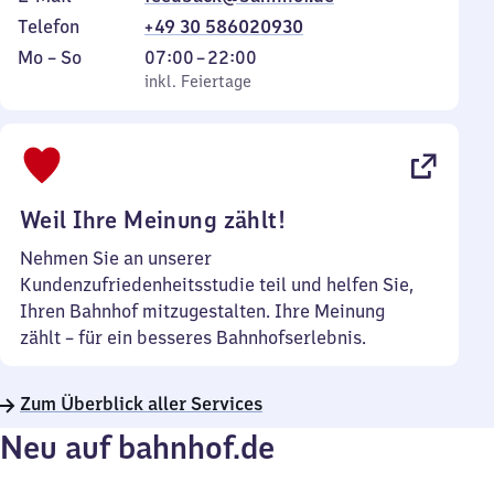
Telefon
+49 30 586020930
Montag
,
Von
Mo
–
So
07:00
–
22:00
bis
inkl. Feiertage
7
inkl. Feiertage
Sonntag
Uhr
bis
22
Uhr
Weil Ihre Meinung zählt!
Nehmen Sie an unserer
Kundenzufriedenheitsstudie teil und helfen Sie,
Ihren Bahnhof mitzugestalten. Ihre Meinung
zählt – für ein besseres Bahnhofserlebnis.
Zum Überblick aller Services
Neu auf bahnhof.de