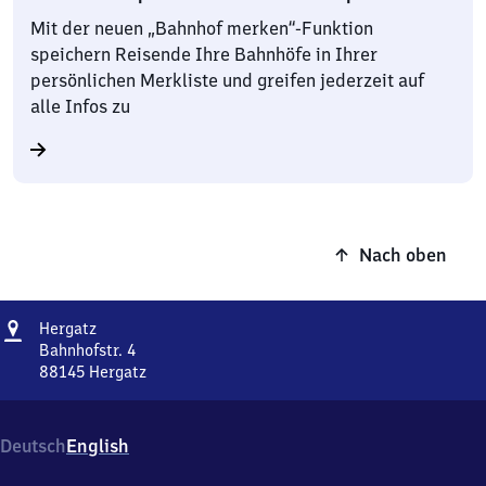
Mit der neuen „Bahnhof merken“-Funktion
speichern Reisende Ihre Bahnhöfe in Ihrer
persönlichen Merkliste und greifen jederzeit auf
alle Infos zu
Nach oben
Adresse
Hergatz
Hergatz
Bahnhofstr. 4
88145
Hergatz
Hergatz,
Bahnhofstr.
4,
Deutsch
English
8
8