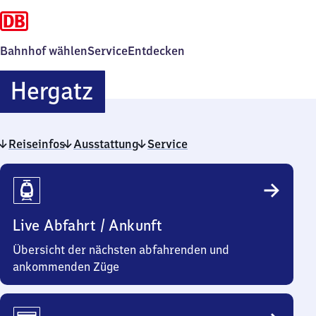
Bahnhof wählen
Service
Entdecken
Hergatz
Hergatz
Reiseinfos
Ausstattung
Service
Reiseinfos
Live Abfahrt / Ankunft
Übersicht der nächsten abfahrenden und
ankommenden Züge