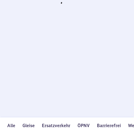
Wird
geladen…
Alle
Gleise
Ersatzverkehr
ÖPNV
Barrierefrei
We