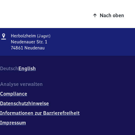
Nach oben
Adresse
Herbolzheim
Herbolzheim
(Jagst)
(Jagst)
Neudenauer Str. 1
74861
Neudenau
Herbolzheim
(Jagst),
Neudenauer
Deutsch
English
Str.
1,
7
Analyse verwalten
4
Compliance
8
6
Datenschutzhinweise
1
Informationen zur Barrierefreiheit
Neudenau
Impressum