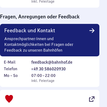
bis
inkl. Feiertage
0
inkl. Feiertage
Sonntag
Uhr
bis
Fragen, Anregungen oder Feedback
0
Uhr
Feedback und Kontakt
Ansprechpartner:innen und
Kontaktmöglichkeiten bei Fragen oder
Feedback zu unseren Bahnhöfen
E-Mail
feedback@bahnhof.de
Telefon
+49 30 586020930
Montag
,
Von
Mo
–
So
07:00
–
22:00
bis
inkl. Feiertage
7
inkl. Feiertage
Sonntag
Uhr
bis
22
Uhr