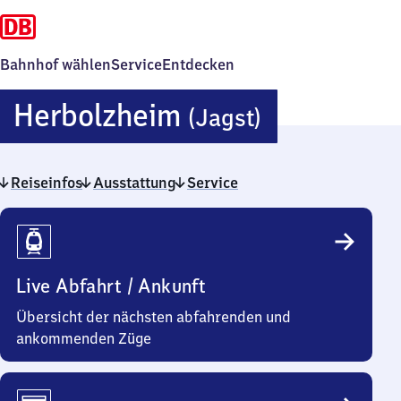
Bahnhof wählen
Service
Entdecken
Herbolzhe
Herbolzheim
(Jagst)
(Jagst)
Reiseinfos
Ausstattung
Service
Reiseinfos
Live Abfahrt / Ankunft
Übersicht der nächsten abfahrenden und
ankommenden Züge