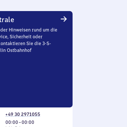
trale
oder Hinweisen rund um die
ice, Sicherheit oder
ontaktieren Sie die 3-S-
rlin Ostbahnhof
+49 30 2971055
Von
00:00
–
00:00