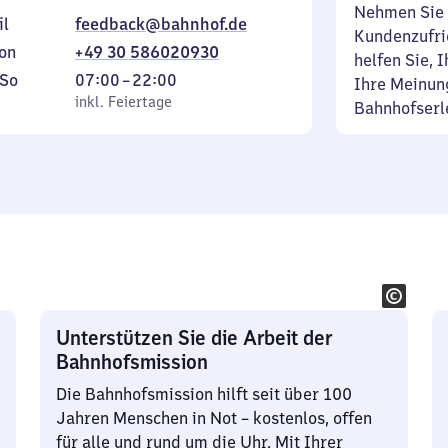
Nehmen Sie 
il
feedback@bahnhof.de
Kundenzufrie
on
+49 30 586020930
helfen Sie, 
ag
,
Von
So
07:00
–
22:00
Ihre Meinung
inkl. Feiertage
7
inkl. Feiertage
Bahnhofserl
tag
Uhr
bis
22
Uhr
Unterstützen Sie die Arbeit der
Bahnhofsmission
Die Bahnhofsmission hilft seit über 100
Jahren Menschen in Not – kostenlos, offen
für alle und rund um die Uhr. Mit Ihrer