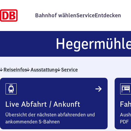
Bahnhof wählen
Service
Entdecken
Hegermühl
Reiseinfos
Ausstattung
Service
Reiseinfos
Live Abfahrt / Ankunft
Fa
Übersicht der nächsten abfahrenden und
Aush
ankommenden S-Bahnen
PDF