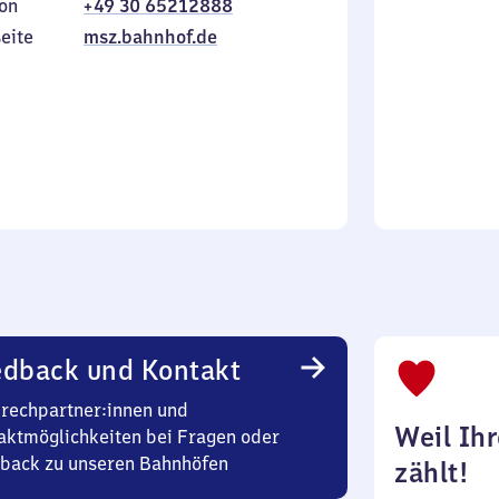
on
+49 30 65212888
bis
inkl.
Sonntag
eite
msz.bahnhof.de
edback und Kontakt
rechpartner:innen und
Weil Ih
aktmöglichkeiten bei Fragen oder
back zu unseren Bahnhöfen
zählt!