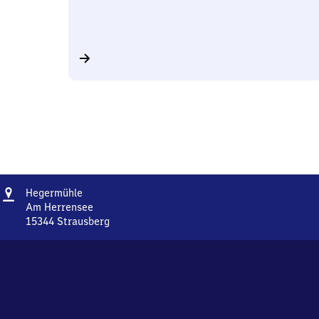
Adresse
Hegermühle
Hegermühle
Am Herrensee
15344
Strausberg
Hegermühle,
Am
Herrensee,
1
5
3