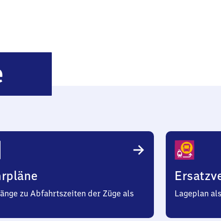
Hegermühle
e
hrpläne
Ersatzv
änge zu Abfahrtszeiten der Züge als
Lageplan al