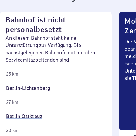
Bahnhof ist nicht
Mob
personalbesetzt
Zen
An diesem Bahnhof steht keine
Die 
Unterstützung zur Verfügung. Die
bean
nächstgelegenen Bahnhöfe mit mobilen
meld
Servicemitarbeitenden sind:
Beei
Unte
25 km
sie 
Berlin-Lichtenberg
27 km
Berlin Ostkreuz
30 km