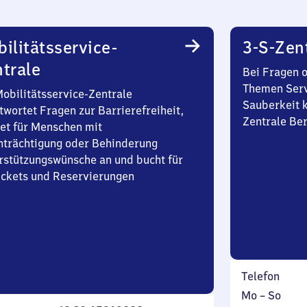
ilitätsservice-
3-S-Zen
trale
Bei Fragen 
Themen Serv
Mobilitätsservice-Zentrale
Sauberkeit k
twortet Fragen zur Barrierefreiheit,
Zentrale Be
et für Menschen mit
nträchtigung oder Behinderung
rstützungswünsche an und bucht für
Tickets und Reservierungen
Telefon
Montag
,
Mo
–
So