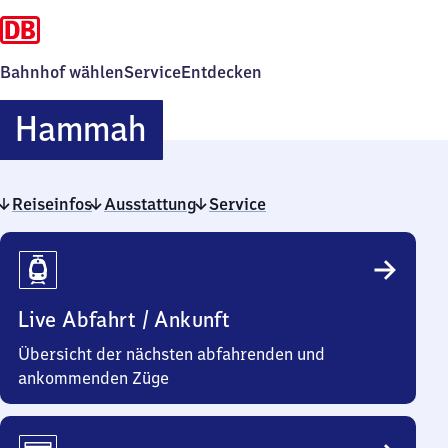
Bahnhof wählen
Service
Entdecken
Hammah
Hammah
Reiseinfos
Ausstattung
Service
Reiseinfos
Live Abfahrt / Ankunft
Übersicht der nächsten abfahrenden und
ankommenden Züge