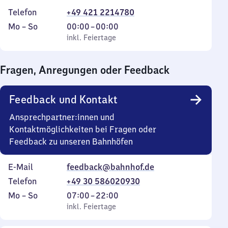
Telefon
+49 421 2214780
Montag
,
Von
Mo
–
So
00:00
–
00:00
bis
inkl. Feiertage
0
inkl. Feiertage
Sonntag
Uhr
bis
Fragen, Anregungen oder Feedback
0
Uhr
Feedback und Kontakt
Ansprechpartner:innen und
Kontaktmöglichkeiten bei Fragen oder
Feedback zu unseren Bahnhöfen
E-Mail
feedback@bahnhof.de
Telefon
+49 30 586020930
Montag
,
Von
Mo
–
So
07:00
–
22:00
bis
inkl. Feiertage
7
inkl. Feiertage
Sonntag
Uhr