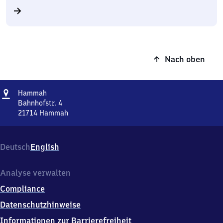
Nach oben
Adresse
Hammah
Hammah
Bahnhofstr. 4
21714
Hammah
Hammah,
Bahnhofstr.
4,
Deutsch
English
2
1
7
Analyse verwalten
1
Compliance
4
Hammah
Datenschutzhinweise
Informationen zur Barrierefreiheit