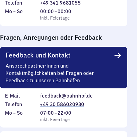
Telefon
+49 341 9681055
Montag
,
Von
Mo
–
So
00:00
–
00:00
bis
inkl. Feiertage
0
inkl. Feiertage
Sonntag
Uhr
bis
Fragen, Anregungen oder Feedback
0
Uhr
Feedback und Kontakt
Ansprechpartner:innen und
Kontaktmöglichkeiten bei Fragen oder
Feedback zu unseren Bahnhöfen
E-Mail
feedback@bahnhof.de
Telefon
+49 30 586020930
Montag
,
Von
Mo
–
So
07:00
–
22:00
bis
inkl. Feiertage
7
inkl. Feiertage
Sonntag
Uhr
bis