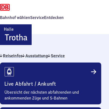
Bahnhof wählen
Service
Entdecken
Halle
Halle-
Trotha
Trotha
Reiseinfos
Ausstattung
Service
Reiseinfos
Live Abfahrt / Ankunft
Übersicht der nächsten abfahrenden und
ankommenden Züge und S-Bahnen