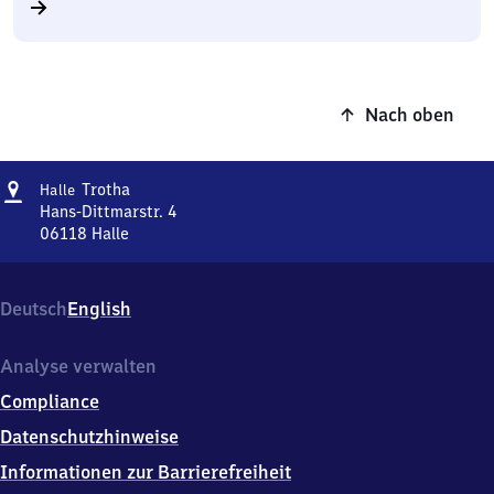
Nach oben
Adresse
Halle-
Trotha
Halle
Trotha
Hans-Dittmarstr. 4
06118
Halle
Halle-
Trotha,
Hans-
Deutsch
English
Dittmarstr.
4,
0
Analyse verwalten
6
Compliance
1
1
Datenschutzhinweise
8
Informationen zur Barrierefreiheit
Halle