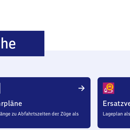
Halle
öhe
Silberhöhe
hrpläne
Ersatzv
änge zu Abfahrtszeiten der Züge als
Lageplan al