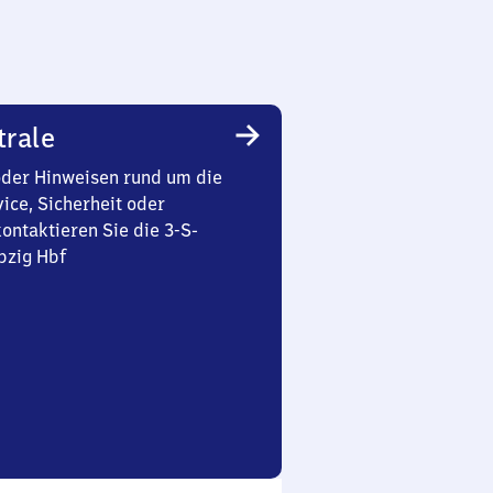
trale
oder Hinweisen rund um die
ice, Sicherheit oder
ontaktieren Sie die 3-S-
pzig Hbf