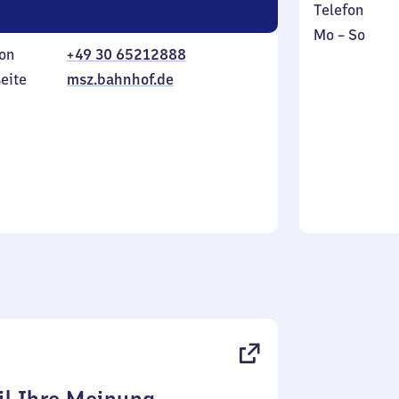
Telefon
Montag
,
Mo
–
So
on
+49 30 65212888
bis
inkl.
Sonntag
eite
msz.bahnhof.de