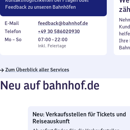
Wei
Kontaktmöglichkeiten bei Fragen oder
Feedback zu unseren Bahnhöfen
zäh
Nehm
E-Mail
feedback@bahnhof.de
Kund
Telefon
+49 30 586020930
helfe
Montag
,
Von
Mo
–
So
07:00
–
22:00
Ihre 
bis
inkl. Feiertage
7
inkl. Feiertage
Bahn
Sonntag
Uhr
bis
22
Zum Überblick aller Services
Uhr
Neu auf bahnhof.de
Neu: Verkaufsstellen für Tickets und
Reiseauskunft