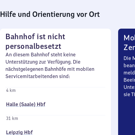
Hilfe und Orientierung vor Ort
Bahnhof ist nicht
Mob
personalbesetzt
Zen
An diesem Bahnhof steht keine
Die 
Unterstützung zur Verfügung. Die
bean
nächstgelegenen Bahnhöfe mit mobilen
meld
Servicemitarbeitenden sind:
Beei
Unte
4 km
sie 
Halle (Saale) Hbf
31 km
Leipzig Hbf