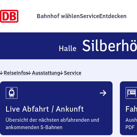
Bahnhof wählen
Service
Entdecken
Silberh
Halle
Reiseinfos
Ausstattung
Service
Reiseinfos
Live Abfahrt / Ankunft
Fa
Übersicht der nächsten abfahrenden und
Aush
ankommenden S-Bahnen
PDF