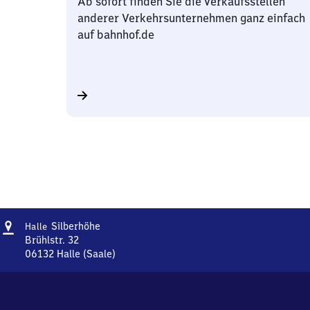
Ab sofort finden Sie die Verkaufsstellen
anderer Verkehrsunternehmen ganz einfach
auf bahnhof.de
Adresse
Halle
Silberhöhe
Halle
Silberhöhe
Brühlstr. 32
06132
Halle (Saale)
Halle
Silberhöhe,
Brühlstr.
32,