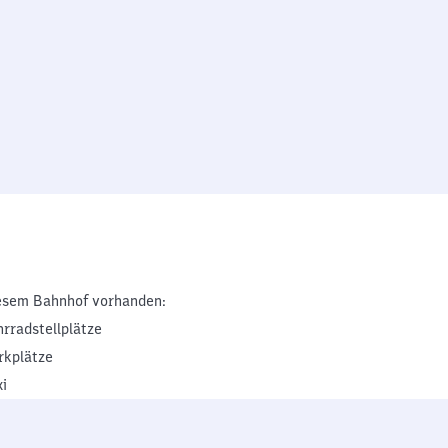
esem Bahnhof vorhanden:
hrradstellplätze
rkplätze
xi