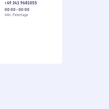
+49 341 9681055
Von
00:00
–
00:00
 Feiertage
0
inkl. Feiertage
Uhr
bis
0
Uhr