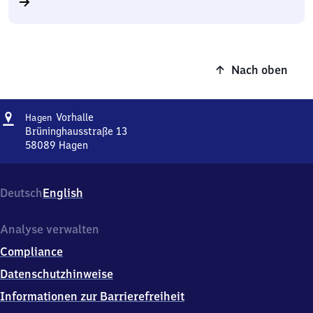
Nach oben
Adresse
Hagen-
Vorhalle
Hagen
Vorhalle
Brüninghausstraße 13
58089
Hagen
Hagen-
Vorhalle,
Brüninghausstraße
Deutsch
English
13,
5
8
Analyse verwalten
0
Compliance
8
9
Datenschutzhinweise
Hagen
Informationen zur Barrierefreiheit