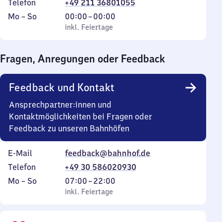
Telefon
+49 211 36801055
Montag
,
Von
Mo
–
So
00:00
–
00:00
bis
inkl. Feiertage
0
inkl. Feiertage
Sonntag
Uhr
bis
Fragen, Anregungen oder Feedback
0
Uhr
Feedback und Kontakt
Ansprechpartner:innen und
Kontaktmöglichkeiten bei Fragen oder
Feedback zu unseren Bahnhöfen
E-Mail
feedback@bahnhof.de
Telefon
+49 30 586020930
Montag
,
Von
Mo
–
So
07:00
–
22:00
bis
inkl. Feiertage
7
inkl. Feiertage
Sonntag
Uhr
bis