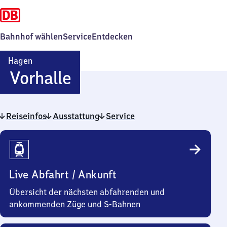
Bahnhof wählen
Service
Entdecken
Hagen
Hagen-
Vorhalle
Vorhalle
Reiseinfos
Ausstattung
Service
Reiseinfos
Live Abfahrt / Ankunft
Übersicht der nächsten abfahrenden und
ankommenden Züge und S-Bahnen