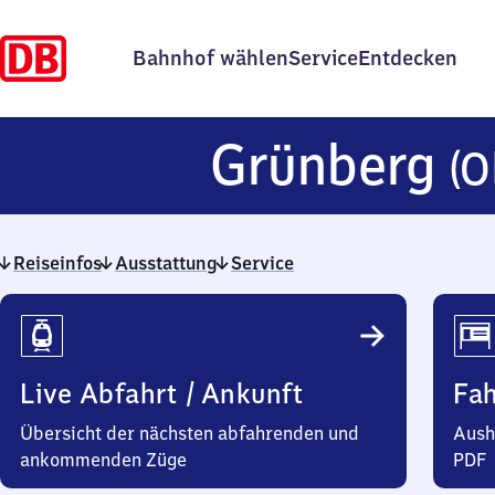
Bahnhof wählen
Service
Entdecken
Grünberg
(O
Reiseinfos
Ausstattung
Service
Reiseinfos
Live Abfahrt / Ankunft
Fa
Übersicht der nächsten abfahrenden und
Aush
ankommenden Züge
PDF