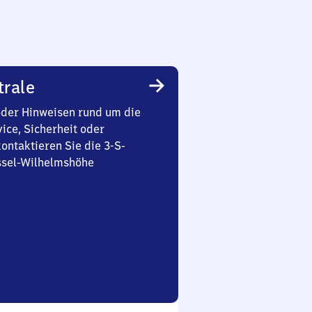
trale
oder Hinweisen rund um die
ice, Sicherheit oder
ontaktieren Sie die 3-S-
ssel-Wilhelmshöhe