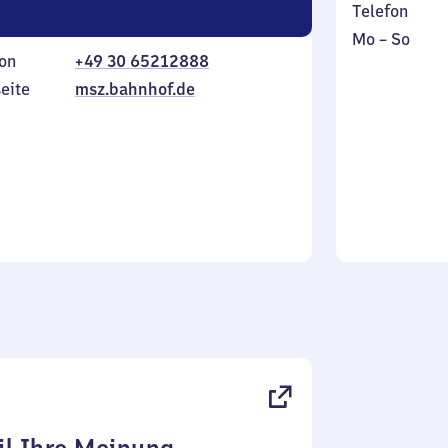
Telefon
Montag
,
Mo
–
So
on
+49 30 65212888
bis
inkl.
Sonntag
eite
msz.bahnhof.de