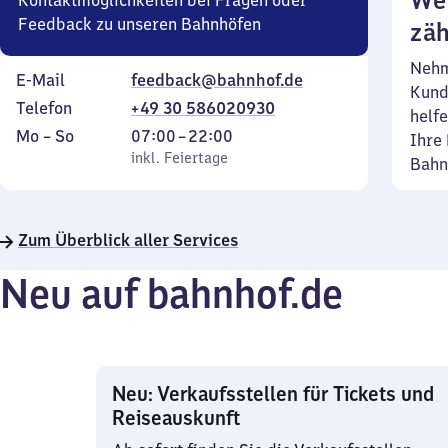
Wei
Kontaktmöglichkeiten bei Fragen oder
Feedback zu unseren Bahnhöfen
zäh
Nehm
E-Mail
feedback@bahnhof.de
Kund
Telefon
+49 30 586020930
helfe
Montag
,
Von
Mo
–
So
07:00
–
22:00
Ihre 
bis
inkl. Feiertage
7
inkl. Feiertage
Bahn
Sonntag
Uhr
bis
22
Zum Überblick aller Services
Uhr
Neu auf bahnhof.de
Neu: Verkaufsstellen für Tickets und
Reiseauskunft