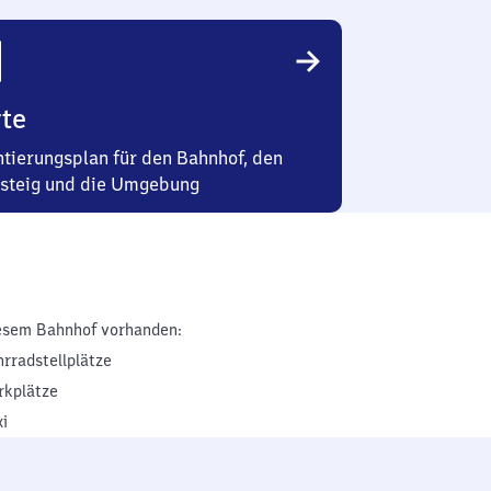
te
ntierungsplan für den Bahnhof, den
steig und die Umgebung
esem Bahnhof vorhanden:
hrradstellplätze
rkplätze
xi