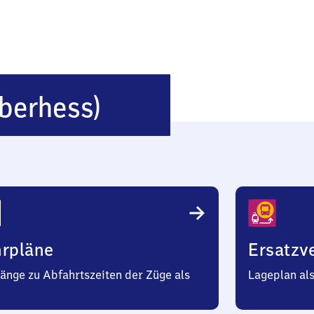
Grünberg
berhess)
(Oberhessen)
hrpläne
Ersatzv
änge zu Abfahrtszeiten der Züge als
Lageplan al