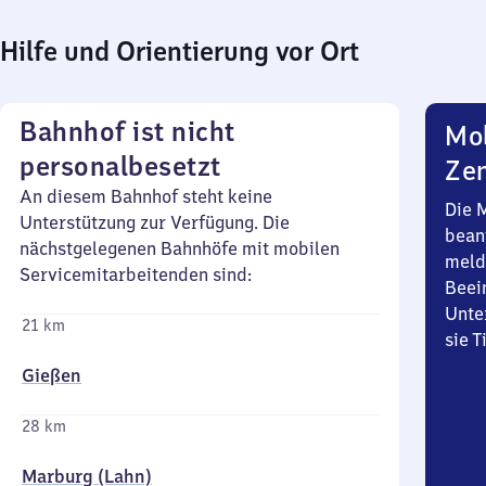
Hilfe und Orientierung vor Ort
Bahnhof ist nicht
Mob
personalbesetzt
Zen
An diesem Bahnhof steht keine
Die 
Unterstützung zur Verfügung. Die
bean
nächstgelegenen Bahnhöfe mit mobilen
meld
Servicemitarbeitenden sind:
Beei
Unte
21 km
sie 
Gießen
28 km
Marburg (Lahn)