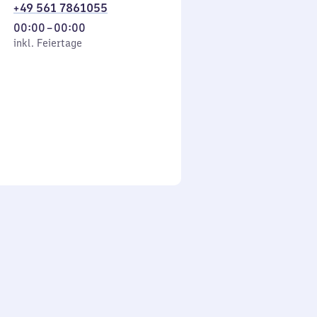
+49 561 7861055
Von
00:00
–
00:00
 Feiertage
0
inkl. Feiertage
Uhr
bis
0
Uhr