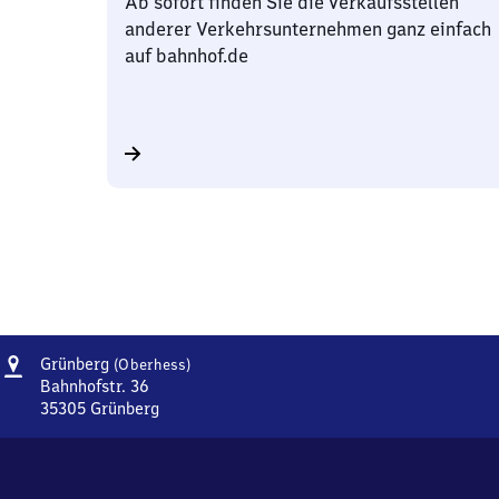
Ab sofort finden Sie die Verkaufsstellen
anderer Verkehrsunternehmen ganz einfach
auf bahnhof.de
Adresse
Grünberg
Grünberg
(Oberhess)
(Oberhessen)
Bahnhofstr. 36
35305
Grünberg
Grünberg
(Oberhessen),
Bahnhofstr.
36,