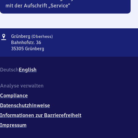
mit der Aufschrift „Service“
Adresse
Grünberg
Grünberg
(Oberhess)
(Oberhessen)
Bahnhofstr. 36
35305
Grünberg
Grünberg
(Oberhessen),
Bahnhofstr.
Deutsch
English
36,
3
5
Analyse verwalten
3
Compliance
0
5
Datenschutzhinweise
Grünberg
Informationen zur Barrierefreiheit
Impressum