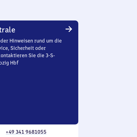
trale
oder Hinweisen rund um die
ice, Sicherheit oder
ontaktieren Sie die 3-S-
pzig Hbf
+49 341 9681055