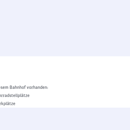
esem Bahnhof vorhanden:
hrradstellplätze
rkplätze