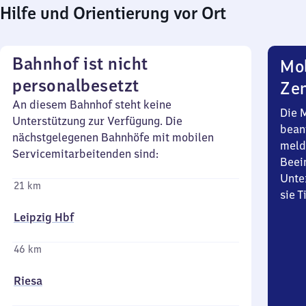
Hilfe und Orientierung vor Ort
Bahnhof ist nicht
Mob
personalbesetzt
Zen
An diesem Bahnhof steht keine
Die 
Unterstützung zur Verfügung. Die
bean
nächstgelegenen Bahnhöfe mit mobilen
meld
Servicemitarbeitenden sind:
Beei
Unte
21 km
sie 
Leipzig Hbf
46 km
Riesa