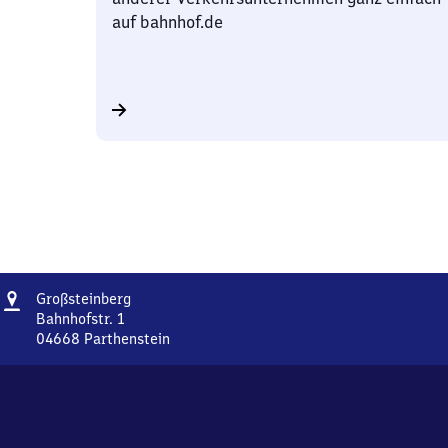
auf bahnhof.de
Adresse
Großsteinberg
Großsteinberg
Bahnhofstr. 1
04668
Parthenstein
Großsteinberg,
Bahnhofstr.
1,
0
4