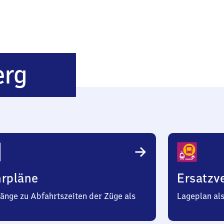
Großsteinberg
erg
hrpläne
Ersatzv
änge zu Abfahrtszeiten der Züge als
Lageplan al