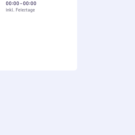
Von
00:00
–
00:00
 Feiertage
0
inkl. Feiertage
Uhr
bis
0
Uhr