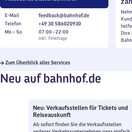
zäh
Nehm
E-Mail
feedback@bahnhof.de
Kund
Telefon
+49 30 586020930
helfe
Montag
,
Von
Mo
–
So
07:00
–
22:00
Ihre 
bis
inkl. Feiertage
7
inkl. Feiertage
Bahn
Sonntag
Uhr
bis
22
Zum Überblick aller Services
Uhr
Neu auf bahnhof.de
Neu: Verkaufsstellen für Tickets und
Reiseauskunft
Ab sofort finden Sie die Verkaufsstellen
anderer Verkehrsunternehmen ganz einfach