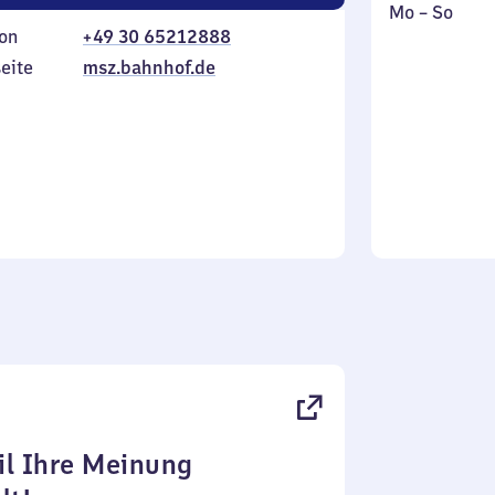
Montag
,
Mo
–
So
on
+49 30 65212888
bis
inkl.
Sonntag
eite
msz.bahnhof.de
l Ihre Meinung