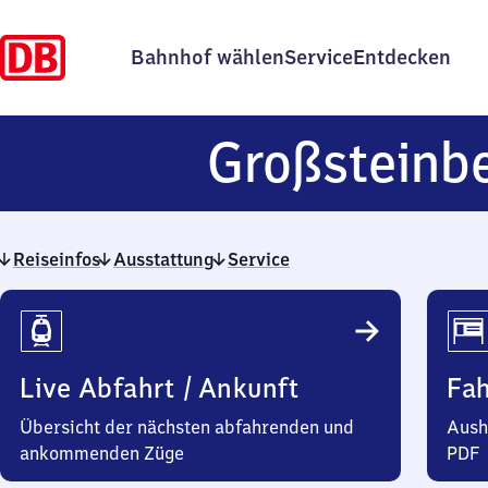
Bahnhof wählen
Service
Entdecken
Großsteinb
Reiseinfos
Ausstattung
Service
Reiseinfos
Live Abfahrt / Ankunft
Fa
Übersicht der nächsten abfahrenden und
Aush
ankommenden Züge
PDF