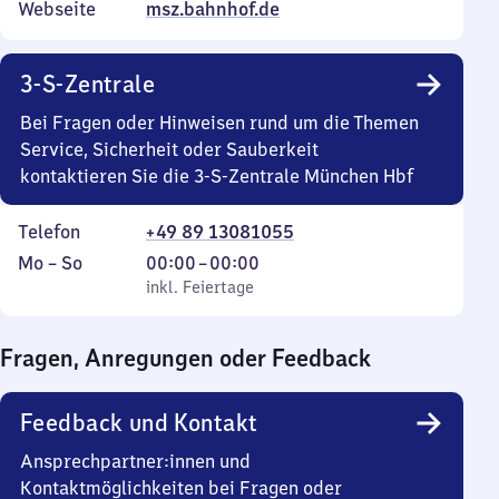
Webseite
msz.bahnhof.de
3-S-Zentrale
Bei Fragen oder Hinweisen rund um die Themen
Service, Sicherheit oder Sauberkeit
kontaktieren Sie die 3-S-Zentrale München Hbf
Telefon
+49 89 13081055
Montag
,
Von
Mo
–
So
00:00
–
00:00
bis
inkl. Feiertage
0
inkl. Feiertage
Sonntag
Uhr
bis
Fragen, Anregungen oder Feedback
0
Uhr
Feedback und Kontakt
Ansprechpartner:innen und
Kontaktmöglichkeiten bei Fragen oder