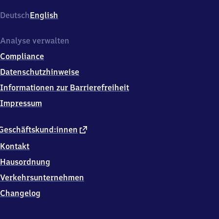
Bahnstr.,
8
Deutsch
English
5
5
4
Analyse verwalten
0
Compliance
Haar
Datenschutzhinweise
Informationen zur Barrierefreiheit
Impressum
externer
Geschäftskund:innen
Link
Kontakt
Hausordnung
Verkehrsunternehmen
Changelog