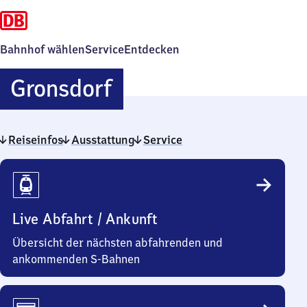
Bahnhof wählen
Service
Entdecken
Gronsdorf
Gronsdorf
Reiseinfos
Ausstattung
Service
Reiseinfos
Live Abfahrt / Ankunft
Übersicht der nächsten abfahrenden und
ankommenden S-Bahnen