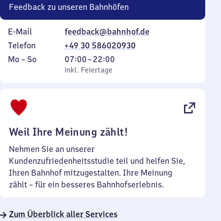
Feedback zu unseren Bahnhöfen
E-Mail
feedback@bahnhof.de
Telefon
+49 30 586020930
Montag
,
Von
Mo
–
So
07:00
–
22:00
bis
inkl. Feiertage
7
inkl. Feiertage
Sonntag
Uhr
bis
22
Uhr
Weil Ihre Meinung zählt!
Nehmen Sie an unserer
Kundenzufriedenheitsstudie teil und helfen Sie,
Ihren Bahnhof mitzugestalten. Ihre Meinung
zählt – für ein besseres Bahnhofserlebnis.
Zum Überblick aller Services