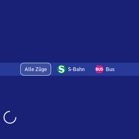
Alle Züge
S-Bahn
Bus
Wird
geladen…