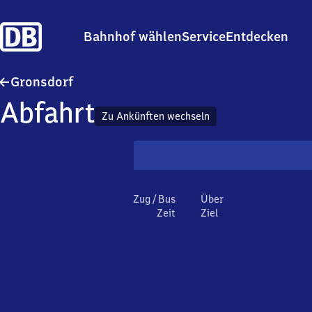
Bahnhof wählen
Service
Entdecken
Gronsdorf
Gronsdorf
Abfahrt
Zu Ankünften wechseln
Zug / Bus
Über
Zeit
Ziel