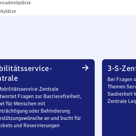
hrradstellplätze
rkplätze
ilitätsservice-
3-S-Zen
trale
Bei Fragen 
Themen Serv
Mobilitätsservice-Zentrale
Sauberkeit k
twortet Fragen zur Barrierefreiheit,
Zentrale Lei
et für Menschen mit
nträchtigung oder Behinderung
rstützungswünsche an und bucht für
Tickets und Reservierungen