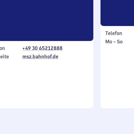
Telefon
Montag
,
Mo
–
So
on
+49 30 65212888
bis
inkl.
Sonntag
eite
msz.bahnhof.de