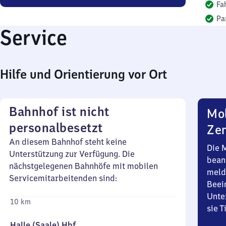
Fa
Pa
Service
Hilfe und Orientierung vor Ort
Bahnhof ist nicht
Mob
personalbesetzt
Zen
An diesem Bahnhof steht keine
Die 
Unterstützung zur Verfügung. Die
bean
nächstgelegenen Bahnhöfe mit mobilen
meld
Servicemitarbeitenden sind:
Beei
Unte
10 km
sie 
Halle (Saale) Hbf