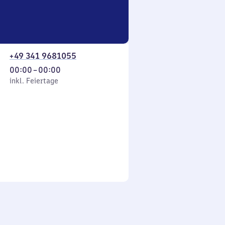
+49 341 9681055
Von
00:00
–
00:00
 Feiertage
0
inkl. Feiertage
Uhr
bis
0
Uhr