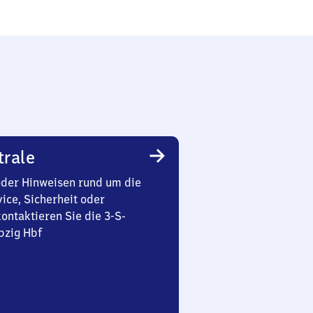
trale
oder Hinweisen rund um die
ice, Sicherheit oder
ontaktieren Sie die 3-S-
pzig Hbf