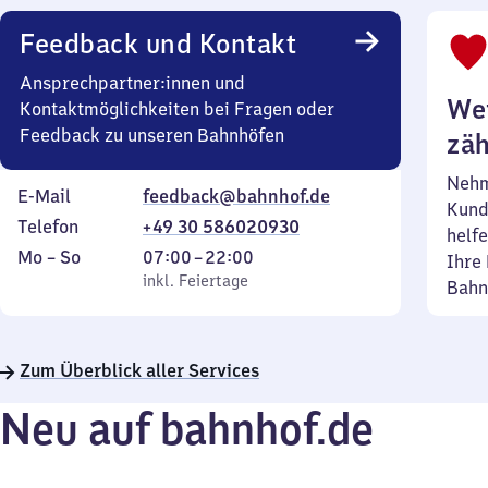
Feedback und Kontakt
Ansprechpartner:innen und
Wei
Kontaktmöglichkeiten bei Fragen oder
Feedback zu unseren Bahnhöfen
zäh
Nehm
E-Mail
feedback@bahnhof.de
Kund
Telefon
+49 30 586020930
helfe
Montag
,
Von
Mo
–
So
07:00
–
22:00
Ihre 
bis
inkl. Feiertage
7
inkl. Feiertage
Bahn
Sonntag
Uhr
bis
22
Zum Überblick aller Services
Uhr
Neu auf bahnhof.de