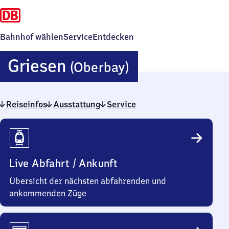
Bahnhof wählen
Service
Entdecken
Griesen
Griesen
(Oberbay)
(Oberbayern)
Reiseinfos
Ausstattung
Service
Reiseinfos
Live Abfahrt / Ankunft
Übersicht der nächsten abfahrenden und
ankommenden Züge