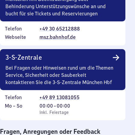
Behinderung Unterstützungswünsche an und
bucht für sie Tickets und Reservierungen
Telefon
+49 30 65212888
Webseite
msz.bahnhof.de
3-S-Zentrale
Bei Fragen oder Hinweisen rund um die Themen
Service, Sicherheit oder Sauberkeit
kontaktieren Sie die 3-S-Zentrale München Hbf
Telefon
+49 89 13081055
Montag
,
Von
Mo
–
So
00:00
–
00:00
bis
inkl. Feiertage
0
inkl. Feiertage
Sonntag
Uhr
bis
Fragen, Anregungen oder Feedback
0