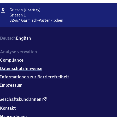
Adresse
Griesen
Griesen
(Oberbay)
(Oberbayern)
Griesen 1
82467
Garmisch-Partenkirchen
Griesen
(Oberbayern),
Griesen
Deutsch
English
1,
8
2
Analyse verwalten
4
Compliance
6
7
Datenschutzhinweise
Garmisch-
Informationen zur Barrierefreiheit
Partenkirchen
Impressum
externer
Geschäftskund:innen
Link
Kontakt
Hausordnung