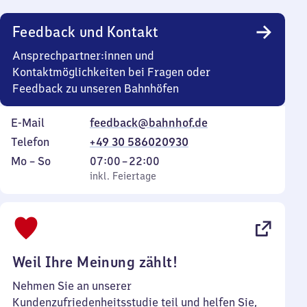
Uhr
Feedback und Kontakt
Ansprechpartner:innen und
Kontaktmöglichkeiten bei Fragen oder
Feedback zu unseren Bahnhöfen
E-Mail
feedback@bahnhof.de
Telefon
+49 30 586020930
Montag
,
Von
Mo
–
So
07:00
–
22:00
bis
inkl. Feiertage
7
inkl. Feiertage
Sonntag
Uhr
bis
22
Uhr
Weil Ihre Meinung zählt!
Nehmen Sie an unserer
Kundenzufriedenheitsstudie teil und helfen Sie,