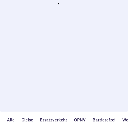
Wird
geladen…
Alle
Gleise
Ersatzverkehr
ÖPNV
Barrierefrei
We