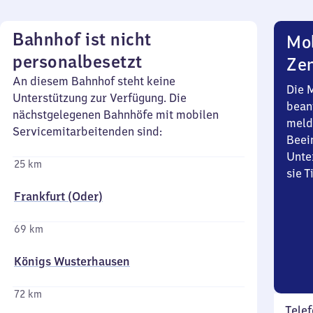
Bahnhof ist nicht
Mob
personalbesetzt
Zen
An diesem Bahnhof steht keine
Die 
Unterstützung zur Verfügung. Die
bean
nächstgelegenen Bahnhöfe mit mobilen
meld
Servicemitarbeitenden sind:
Beei
Unte
25 km
sie 
Frankfurt (Oder)
69 km
Königs Wusterhausen
72 km
Telef