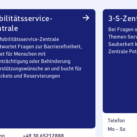
ilitätsservice-
3-S-Zen
trale
Bei Fragen 
Themen Serv
Mobilitätsservice-Zentrale
Sauberkeit k
twortet Fragen zur Barrierefreiheit,
Zentrale Po
et für Menschen mit
nträchtigung oder Behinderung
rstützungswünsche an und bucht für
Tickets und Reservierungen
Telefon
Montag
,
Mo
–
So
on
+49 30 65212888
bis
inkl.