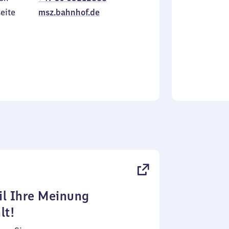
Sonntag
eite
msz.bahnhof.de
l Ihre Meinung
lt!