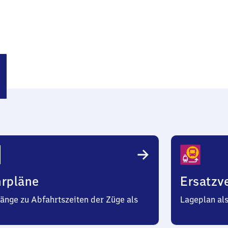
gast
hrpläne
Ersatzv
änge zu Abfahrtszeiten der Züge als
Lageplan al