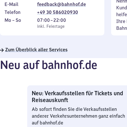
Nehm
E-Mail
feedback@bahnhof.de
Kund
Telefon
+49 30 586020930
helfe
Montag
,
Von
Mo
–
So
07:00
–
22:00
Ihre 
bis
inkl. Feiertage
7
inkl. Feiertage
Bahn
Sonntag
Uhr
bis
22
Zum Überblick aller Services
Uhr
Neu auf bahnhof.de
Neu: Verkaufsstellen für Tickets und
Reiseauskunft
Ab sofort finden Sie die Verkaufsstellen
anderer Verkehrsunternehmen ganz einfach
auf bahnhof.de