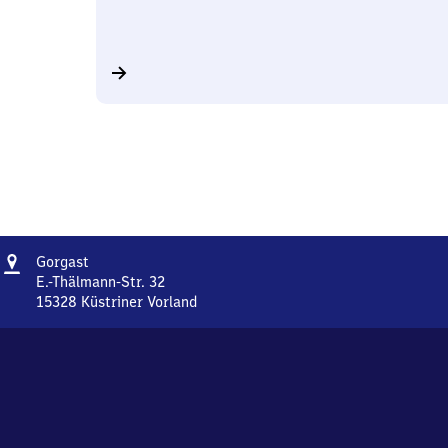
Adresse
Gorgast
Gorgast
E.-Thälmann-Str. 32
15328
Küstriner Vorland
Gorgast,
E.-
Thälmann-
Str.
32,
1
5