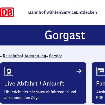
Bahnhof wählen
Service
Entdecken
Gor
Gorgast
Reiseinfos
Ausstattung
Service
Reiseinfos
Live Abfahrt / Ankunft
Fa
Übersicht der nächsten abfahrenden und
Aush
ankommenden Züge
PDF