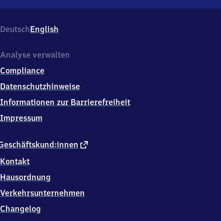
Geilenkirchen,
Bahnhofstr.
1,
Deutsch
English
5
2
5
Analyse verwalten
1
Compliance
1
Geilenkirchen
Datenschutzhinweise
Informationen zur Barrierefreiheit
Impressum
externer
Geschäftskund:innen
Link
Kontakt
Hausordnung
Verkehrsunternehmen
Changelog