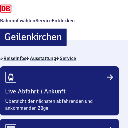
Bahnhof wählen
Service
Entdecken
Geilenkirchen
Geilenkirchen
Reiseinfos
Ausstattung
Service
Reiseinfos
Live Abfahrt / Ankunft
Übersicht der nächsten abfahrenden und
ankommenden Züge