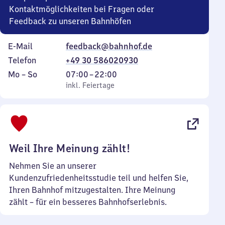
Kontaktmöglichkeiten bei Fragen oder
Feedback zu unseren Bahnhöfen
E-Mail
feedback@bahnhof.de
Telefon
+49 30 586020930
Montag
,
Von
Mo
–
So
07:00
–
22:00
bis
inkl. Feiertage
7
inkl. Feiertage
Sonntag
Uhr
bis
22
Uhr
Weil Ihre Meinung zählt!
Nehmen Sie an unserer
Kundenzufriedenheitsstudie teil und helfen Sie,
Ihren Bahnhof mitzugestalten. Ihre Meinung
zählt – für ein besseres Bahnhofserlebnis.