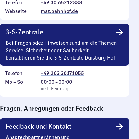
Telefon
+49 30 65212888
Webseite
msz.bahnhof.de
3-S-Zentrale
Bei Fragen oder Hinweisen rund um die Themen
Service, Sicherheit oder Sauberkeit
kontaktieren Sie die 3-S-Zentrale Duisburg Hbf
Telefon
+49 203 30171055
Montag
,
Von
Mo
–
So
00:00
–
00:00
bis
inkl. Feiertage
0
inkl. Feiertage
Sonntag
Uhr
bis
Fragen, Anregungen oder Feedback
0
Uhr
Feedback und Kontakt
Ansprechpartner:innen und