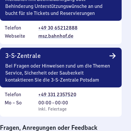
Behinderung Unterstützungswünsche an und
bucht für sie Tickets und Reservierungen
Telefon
+49 30 65212888
Webseite
msz.bahnhof.de
3-S-Zentrale
Bei Fragen oder Hinweisen rund um die Themen
Service, Sicherheit oder Sauberkeit
kontaktieren Sie die 3-S-Zentrale Potsdam
Telefon
+49 331 2357520
Montag
,
Von
Mo
–
So
00:00
–
00:00
bis
inkl. Feiertage
0
inkl. Feiertage
Sonntag
Uhr
bis
Fragen, Anregungen oder Feedback
0