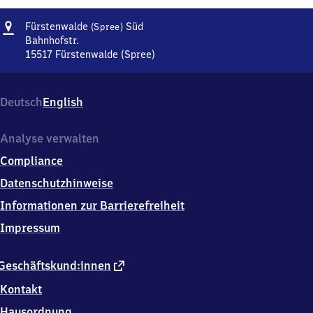
Adresse
Fürstenwalde
Fürstenwalde
Süd
(Spree)
(Spree)
Bahnhofstr.
Süd
15517
Fürstenwalde (Spree)
Fürstenwalde
(Spree)
Süd,
Deutsch
English
Bahnhofstr.,
1
5
Analyse verwalten
5
Compliance
1
7
Datenschutzhinweise
Fürstenwalde
Informationen zur Barrierefreiheit
(Spree)
Impressum
externer
Geschäftskund:innen
Link
Kontakt
Hausordnung