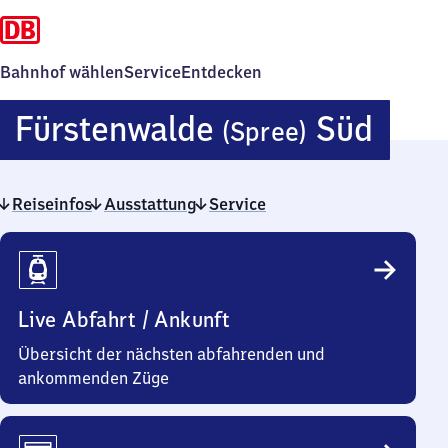
Bahnhof wählen
Service
Entdecken
Fürs
Fürstenwalde
Süd
(Spree)
(Spre
Reiseinfos
Ausstattung
Service
Süd
Reiseinfos
Live Abfahrt / Ankunft
Übersicht der nächsten abfahrenden und
ankommenden Züge