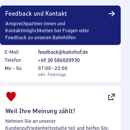
Uhr
Feedback und Kontakt
Ansprechpartner:innen und
Kontaktmöglichkeiten bei Fragen oder
Feedback zu unseren Bahnhöfen
E-Mail
feedback@bahnhof.de
Telefon
+49 30 586020930
Montag
,
Von
Mo
–
So
07:00
–
22:00
bis
inkl. Feiertage
7
inkl. Feiertage
Sonntag
Uhr
bis
22
Uhr
Weil Ihre Meinung zählt!
Nehmen Sie an unserer
Kundenzufriedenheitsstudie teil und helfen Sie,