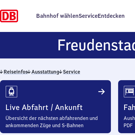
Bahnhof wählen
Service
Entdecken
Freudensta
Reiseinfos
Ausstattung
Service
Reiseinfos
Live Abfahrt / Ankunft
Fa
Übersicht der nächsten abfahrenden und
Aush
ankommenden Züge und S-Bahnen
PDF