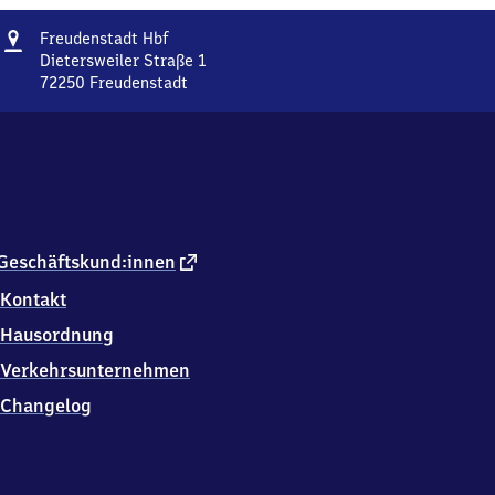
Adresse
Freudenstadt
Freudenstadt Hbf
Hauptbahnhof
Dietersweiler Straße 1
72250
Freudenstadt
Freudenstadt
Hauptbahnhof,
Dietersweiler
Straße
1,
7
2
2
externer
Geschäftskund:innen
5
Link
Kontakt
0
Freudenstadt
Hausordnung
Verkehrsunternehmen
Changelog