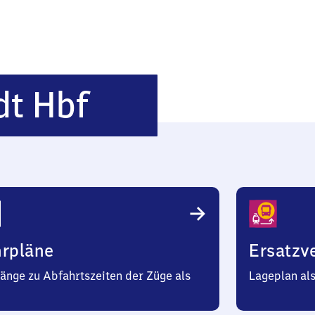
Freudenstadt
dt Hbf
Hauptbahnhof
hrpläne
Ersatzv
änge zu Abfahrtszeiten der Züge als
Lageplan al