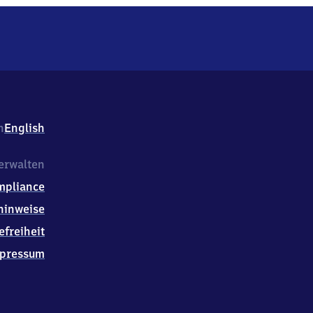
h
English
erwalten
mpliance
hinweise
efreiheit
pressum