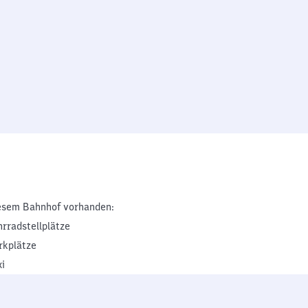
esem Bahnhof vorhanden:
hrradstellplätze
rkplätze
xi