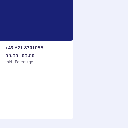
+49 621 8301055
Von
00:00
–
00:00
 Feiertage
0
inkl. Feiertage
Uhr
bis
0
Uhr