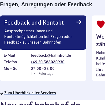
Fragen, Anregungen oder Feedback
Feedback und Kontakt
Ansprechpartner:innen und
Wei
Kontaktmöglichkeiten bei Fragen oder
Feedback zu unseren Bahnhöfen
zäh
Nehm
E-Mail
feedback@bahnhof.de
Kund
Telefon
+49 30 586020930
helfe
Montag
,
Von
Mo
–
So
07:00
–
22:00
Ihre 
bis
inkl. Feiertage
7
inkl. Feiertage
Bahn
Sonntag
Uhr
bis
22
Zum Überblick aller Services
Uhr