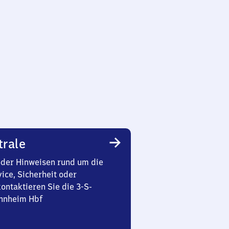
trale
oder Hinweisen rund um die
ice, Sicherheit oder
ontaktieren Sie die 3-S-
nnheim Hbf