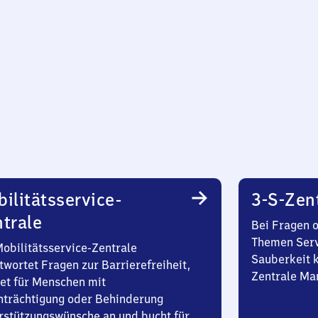
ilitätsservice-
3-S-Zen
trale
Bei Fragen 
Themen Serv
Mobilitätsservice-Zentrale
Sauberkeit k
twortet Fragen zur Barrierefreiheit,
Zentrale Ma
et für Menschen mit
nträchtigung oder Behinderung
rstützungswünsche an und bucht für