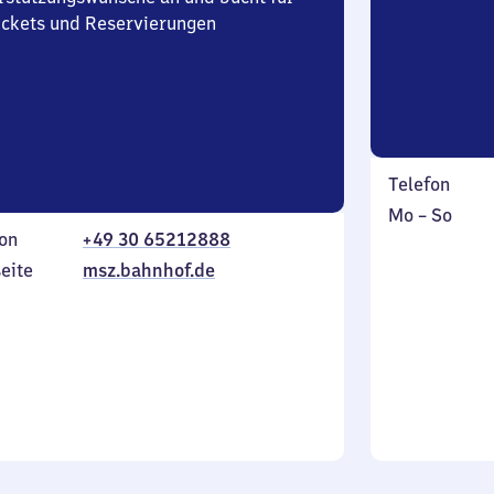
Tickets und Reservierungen
Telefon
Montag
,
Mo
–
So
on
+49 30 65212888
bis
inkl.
Sonntag
eite
msz.bahnhof.de