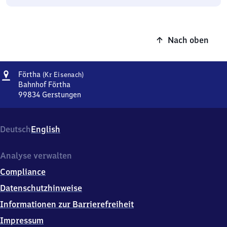
Nach oben
Adresse
Förtha
Förtha
(Kr Eisenach)
(Kreis
Bahnhof Förtha
Eisenach)
99834
Gerstungen
Förtha
(Kreis
Eisenach),
Deutsch
English
Bahnhof
Förtha,
9
Analyse verwalten
9
Compliance
8
3
Datenschutzhinweise
4
Informationen zur Barrierefreiheit
Gerstungen
Impressum