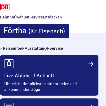
Bahnhof wählen
Service
Entdecken
Förtha
Förtha
(Kr Eisenach)
(Kreis
Reiseinfos
Ausstattung
Service
Eisenach)
Reiseinfos
Live Abfahrt / Ankunft
Übersicht der nächsten abfahrenden und
ankommenden Züge