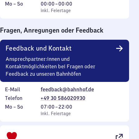
Montag
,
Von
Mo
–
So
00:00
–
00:00
bis
inkl. Feiertage
0
inkl. Feiertage
Sonntag
Uhr
bis
Fragen, Anregungen oder Feedback
0
Uhr
Feedback und Kontakt
Ansprechpartner:innen und
Kontaktmöglichkeiten bei Fragen oder
Feedback zu unseren Bahnhöfen
E-Mail
feedback@bahnhof.de
Telefon
+49 30 586020930
Montag
,
Von
Mo
–
So
07:00
–
22:00
bis
inkl. Feiertage
7
inkl. Feiertage
Sonntag
Uhr
bis
22