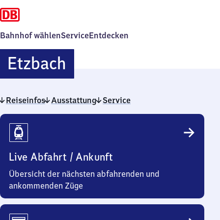
Bahnhof wählen
Service
Entdecken
Etzbach
Etzbach
Reiseinfos
Ausstattung
Service
Reiseinfos
Live Abfahrt / Ankunft
Übersicht der nächsten abfahrenden und
ankommenden Züge