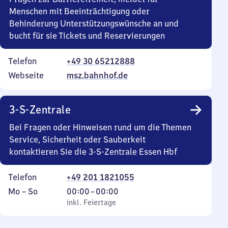
Menschen mit Beeinträchtigung oder
Behinderung Unterstützungswünsche an und
bucht für sie Tickets und Reservierungen
Telefon
+49 30 65212888
Webseite
msz.bahnhof.de
3-S-Zentrale
Bei Fragen oder Hinweisen rund um die Themen
Service, Sicherheit oder Sauberkeit
kontaktieren Sie die 3-S-Zentrale Essen Hbf
Telefon
+49 201 1821055
Montag
,
Von
Mo
–
So
00:00
–
00:00
bis
inkl. Feiertage
0
inkl. Feiertage
Sonntag
Uhr
bis