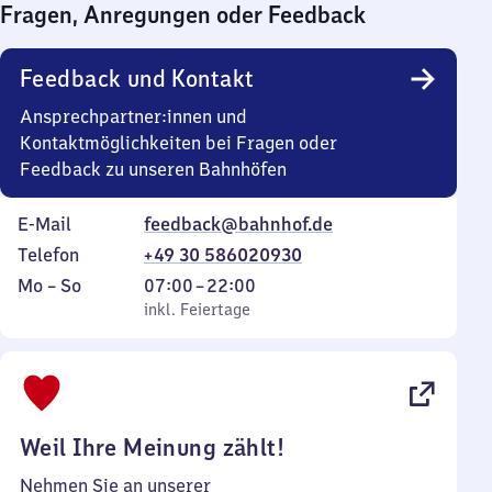
Fragen, Anregungen oder Feedback
0
Uhr
Feedback und Kontakt
Ansprechpartner:innen und
Kontaktmöglichkeiten bei Fragen oder
Feedback zu unseren Bahnhöfen
E-Mail
feedback@bahnhof.de
Telefon
+49 30 586020930
Montag
,
Von
Mo
–
So
07:00
–
22:00
bis
inkl. Feiertage
7
inkl. Feiertage
Sonntag
Uhr
bis
22
Uhr
Weil Ihre Meinung zählt!
Nehmen Sie an unserer