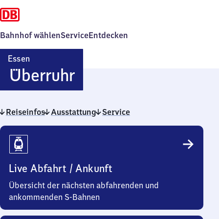
Bahnhof wählen
Service
Entdecken
Essen
Essen-
Überruhr
Überruhr
Reiseinfos
Ausstattung
Service
Reiseinfos
Live Abfahrt / Ankunft
Übersicht der nächsten abfahrenden und
ankommenden S-Bahnen