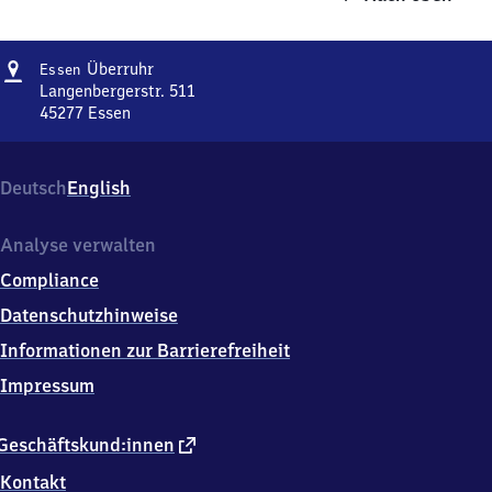
Adresse
Essen-
Überruhr
Essen
Überruhr
Langenbergerstr. 511
45277
Essen
Essen-
Überruhr,
Langenbergerstr.
Deutsch
English
511,
4
5
Analyse verwalten
2
Compliance
7
7
Datenschutzhinweise
Essen
Informationen zur Barrierefreiheit
Impressum
externer
Geschäftskund:innen
Link
Kontakt