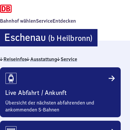
Bahnhof wählen
Service
Entdecken
Eschena
Eschenau
(b Heilbronn)
(bei
Reiseinfos
Ausstattung
Service
Heilbron
Reiseinfos
Live Abfahrt / Ankunft
Übersicht der nächsten abfahrenden und
ankommenden S-Bahnen