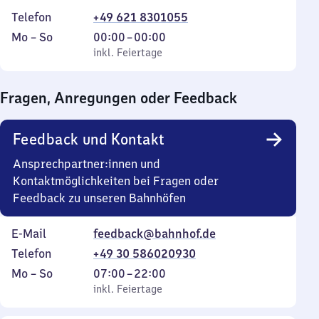
Telefon
+49 621 8301055
Montag
,
Von
Mo
–
So
00:00
–
00:00
bis
inkl. Feiertage
0
inkl. Feiertage
Sonntag
Uhr
bis
Fragen, Anregungen oder Feedback
0
Uhr
Feedback und Kontakt
Ansprechpartner:innen und
Kontaktmöglichkeiten bei Fragen oder
Feedback zu unseren Bahnhöfen
E-Mail
feedback@bahnhof.de
Telefon
+49 30 586020930
Montag
,
Von
Mo
–
So
07:00
–
22:00
bis
inkl. Feiertage
7
inkl. Feiertage
Sonntag
Uhr