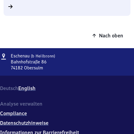
Nach oben
Adresse
Eschenau
Eschenau
(b Heilbronn)
(bei
Bahnhofstraße 86
Heilbronn)
74182
Obersulm
Eschenau
(bei
Heilbronn),
Deutsch
English
Bahnhofstraße
86,
7
Analyse verwalten
4
Compliance
1
8
Datenschutzhinweise
2
Informationen zur Barrierefreiheit
Obersulm