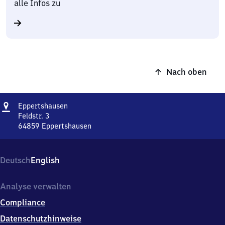
alle Infos zu
Nach oben
Adresse
Eppertshausen
Eppertshausen
Feldstr. 3
64859
Eppertshausen
Eppertshausen,
Feldstr.
3,
Deutsch
English
6
4
8
Analyse verwalten
5
Compliance
9
Eppertshausen
Datenschutzhinweise