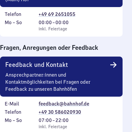
Telefon
+49 69 2651055
Montag
,
Von
Mo
–
So
00:00
–
00:00
bis
inkl. Feiertage
0
inkl. Feiertage
Sonntag
Uhr
bis
Fragen, Anregungen oder Feedback
0
Uhr
Feedback und Kontakt
Ansprechpartner:innen und
Kontaktmöglichkeiten bei Fragen oder
Feedback zu unseren Bahnhöfen
E-Mail
feedback@bahnhof.de
Telefon
+49 30 586020930
Montag
,
Von
Mo
–
So
07:00
–
22:00
bis
inkl. Feiertage
7
inkl. Feiertage