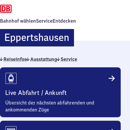
Bahnhof wählen
Service
Entdecken
Eppertshause
Eppertshausen
Reiseinfos
Ausstattung
Service
Reiseinfos
Live Abfahrt / Ankunft
Übersicht der nächsten abfahrenden und
ankommenden Züge