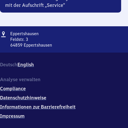
mit der Aufschrift „Service“
Adresse
Eppertshausen
Eppertshausen
Feldstr. 3
64859
Eppertshausen
Eppertshausen,
Feldstr.
3,
Deutsch
English
6
4
8
Analyse verwalten
5
Compliance
9
Eppertshausen
Datenschutzhinweise
Informationen zur Barrierefreiheit
Impressum