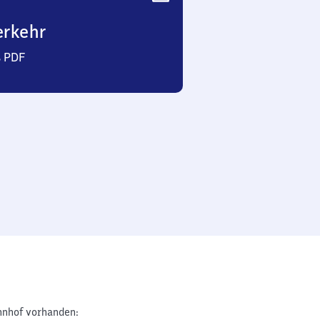
erkehr
s PDF
nhof vorhanden: