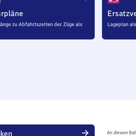
hrpläne
Ersatzv
änge zu Abfahrtszeiten der Züge als
Lageplan al
rken
An diesem Bah