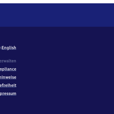
h
English
erwalten
mpliance
hinweise
efreiheit
pressum