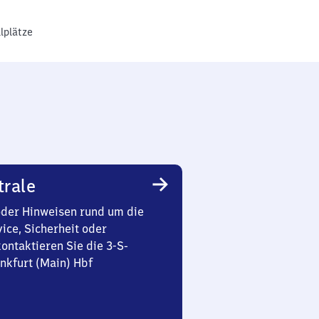
lplätze
trale
oder Hinweisen rund um die
ice, Sicherheit oder
ontaktieren Sie die 3-S-
nkfurt (Main) Hbf