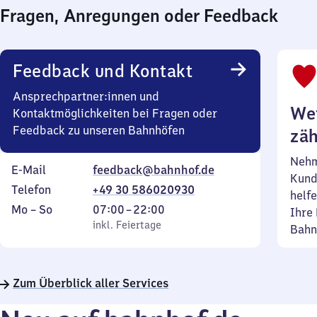
Fragen, Anregungen oder Feedback
Feedback und Kontakt
Ansprechpartner:innen und
Wei
Kontaktmöglichkeiten bei Fragen oder
Feedback zu unseren Bahnhöfen
zäh
Nehm
E-Mail
feedback@bahnhof.de
Kund
Telefon
+49 30 586020930
helfe
Montag
,
Von
Mo
–
So
07:00
–
22:00
Ihre 
bis
inkl. Feiertage
7
inkl. Feiertage
Bahn
Sonntag
Uhr
bis
22
Zum Überblick aller Services
Uhr