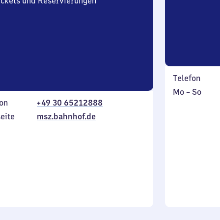
Tickets und Reservierungen
Telefon
Montag
,
Mo
–
So
on
+49 30 65212888
bis
inkl.
Sonntag
eite
msz.bahnhof.de