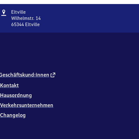
Adresse
Eltville
Eltville
Wilhelmstr. 14
65344
Eltville
Eltville,
Wilhelmstr.
14,
6
5
3
4
4
externer
Geschäftskund:innen
Eltville
Link
Kontakt
Hausordnung
Verkehrsunternehmen
Changelog