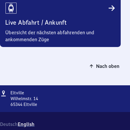
Live Abfahrt / Ankunft
Übersicht der nächsten abfahrenden und
ankommenden Züge
Nach oben
Adresse
Eltville
Eltville
Wilhelmstr. 14
65344
Eltville
Eltville,
Wilhelmstr.
14,
Deutsch
English
6