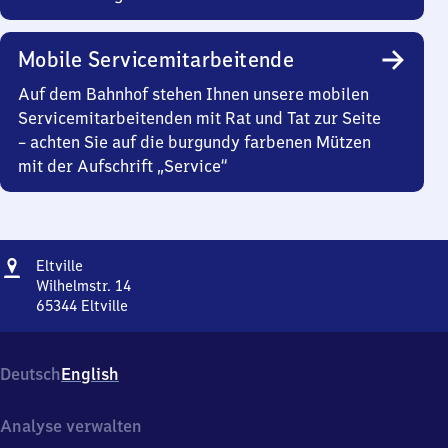
Mobile Servicemitarbeitende
Auf dem Bahnhof stehen Ihnen unsere mobilen
Servicemitarbeitenden mit Rat und Tat zur Seite
– achten Sie auf die burgundy farbenen Mützen
mit der Aufschrift „Service“
Adresse
Eltville
Eltville
Wilhelmstr. 14
65344
Eltville
Eltville,
Wilhelmstr.
14,
Deutsch
English
6
5
3
Analyse verwalten
4