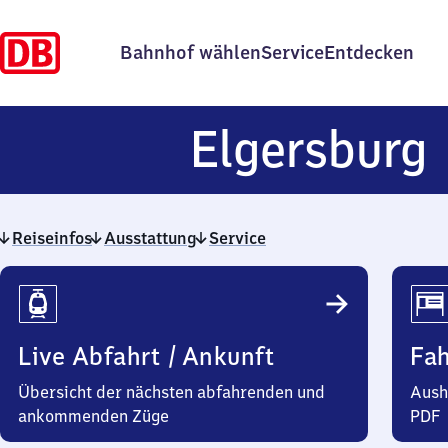
Bahnhof wählen
Service
Entdecken
Elgersburg
Reiseinfos
Ausstattung
Service
Reiseinfos
Live Abfahrt / Ankunft
Fa
Übersicht der nächsten abfahrenden und
Aush
ankommenden Züge
PDF