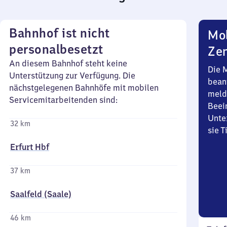
Bahnhof ist nicht
Mob
personalbesetzt
Zen
An diesem Bahnhof steht keine
Die 
Unterstützung zur Verfügung. Die
bean
nächstgelegenen Bahnhöfe mit mobilen
meld
Servicemitarbeitenden sind:
Beei
Unte
32 km
sie 
Erfurt Hbf
37 km
Saalfeld (Saale)
46 km