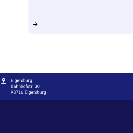
Adresse
Elgersburg
Elgersburg
Bahnhofstr. 30
98716
Elgersburg
Elgersburg,
Bahnhofstr.
30,
9
8
7