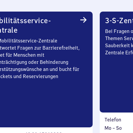
ilitätsservice-
3-S-Zen
trale
Bei Fragen 
Themen Serv
Mobilitätsservice-Zentrale
Sauberkeit k
twortet Fragen zur Barrierefreiheit,
Zentrale Erf
et für Menschen mit
nträchtigung oder Behinderung
rstützungswünsche an und bucht für
Tickets und Reservierungen
Telefon
Montag
,
Mo
–
So