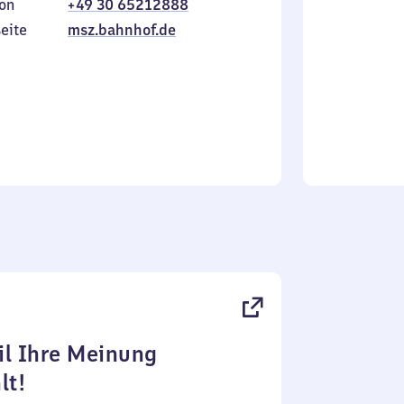
on
+49 30 65212888
bis
inkl.
Sonntag
eite
msz.bahnhof.de
l Ihre Meinung
lt!