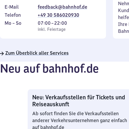
Nehm
E-Mail
feedback@bahnhof.de
Kund
Telefon
+49 30 586020930
helfe
Montag
,
Von
Mo
–
So
07:00
–
22:00
Ihre 
bis
inkl. Feiertage
7
inkl. Feiertage
Bahn
Sonntag
Uhr
bis
22
Zum Überblick aller Services
Uhr
Neu auf bahnhof.de
Neu: Verkaufsstellen für Tickets und
Reiseauskunft
Ab sofort finden Sie die Verkaufsstellen
anderer Verkehrsunternehmen ganz einfach
auf bahnhof.de