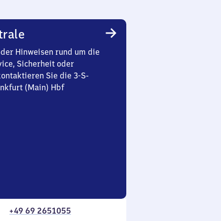
trale
oder Hinweisen rund um die
ice, Sicherheit oder
ontaktieren Sie die 3-S-
nkfurt (Main) Hbf
+49 69 2651055