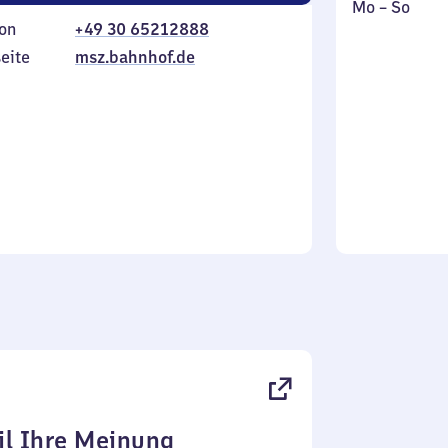
Montag
,
Mo
–
So
on
+49 30 65212888
bis
inkl.
Sonntag
eite
msz.bahnhof.de
l Ihre Meinung