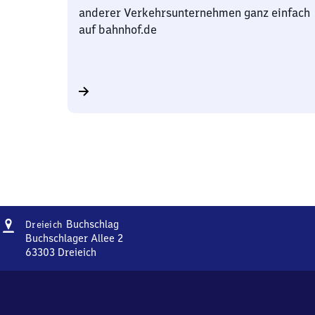
anderer Verkehrsunternehmen ganz einfach
auf bahnhof.de
Adresse
Dreieich-
Buchschlag
Dreieich
Buchschlag
Buchschlager Allee 2
63303
Dreieich
Dreieich-
Buchschlag,
Buchschlager
Allee