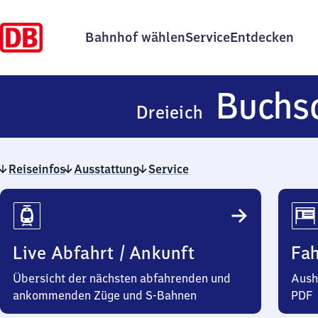
Bahnhof wählen
Service
Entdecken
Buchs
Dreieich
Reiseinfos
Ausstattung
Service
Reiseinfos
Live Abfahrt / Ankunft
Fa
Übersicht der nächsten abfahrenden und
Aush
ankommenden Züge und S-Bahnen
PDF