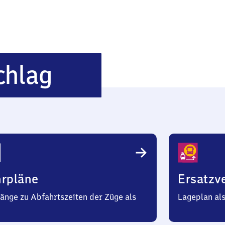
Dreieich-
chlag
Buchschlag
hrpläne
Ersatzv
änge zu Abfahrtszeiten der Züge als
Lageplan al