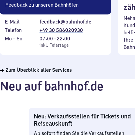
Feedback zu unseren Bahnhöfen
zäh
Nehm
E-Mail
feedback@bahnhof.de
Kund
Telefon
+49 30 586020930
helfe
Montag
,
Von
Mo
–
So
07:00
–
22:00
Ihre 
bis
inkl. Feiertage
7
inkl. Feiertage
Bahn
Sonntag
Uhr
bis
22
Zum Überblick aller Services
Uhr
Neu auf bahnhof.de
Neu: Verkaufsstellen für Tickets und
Reiseauskunft
Ab sofort finden Sie die Verkaufsstellen