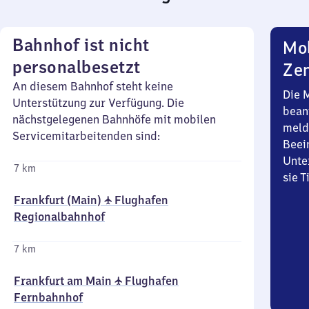
Bahnhof ist nicht
Mob
personalbesetzt
Zen
An diesem Bahnhof steht keine
Die 
Unterstützung zur Verfügung. Die
bean
nächstgelegenen Bahnhöfe mit mobilen
meld
Servicemitarbeitenden sind:
Beei
Unte
7 km
sie 
Frankfurt (Main) ✈ Flughafen
Regionalbahnhof
7 km
Frankfurt am Main ✈ Flughafen
Fernbahnhof