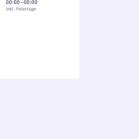
Von
00:00
–
00:00
 Feiertage
0
inkl. Feiertage
Uhr
bis
0
Uhr