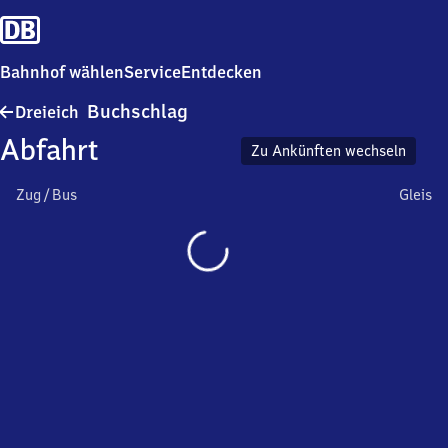
Bahnhof wählen
Service
Entdecken
Dreieich-
Buchschlag
Dreieich
Buchschlag
Abfahrt
Zu Ankünften wechseln
Zug / Bus
Gleis
Wird
geladen…