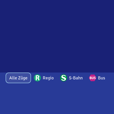
Alle Züge
Regio
S-Bahn
Bus
Bei Fragen oder Feedback zu dieser Abfahrtstafel
wenden Sie sich gerne per E-Mail an