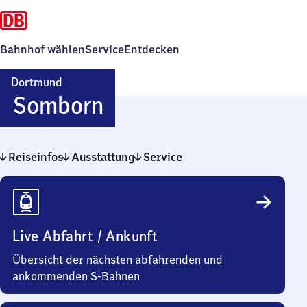
Bahnhof wählen
Service
Entdecken
Dortmund
Dortmund-
Somborn
Somborn
Reiseinfos
Ausstattung
Service
Reiseinfos
Live Abfahrt / Ankunft
Übersicht der nächsten abfahrenden und
ankommenden S-Bahnen