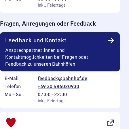
bis
inkl. Feiertage
0
inkl. Feiertage
Sonntag
Uhr
bis
Fragen, Anregungen oder Feedback
0
Uhr
Feedback und Kontakt
Ansprechpartner:innen und
Kontaktmöglichkeiten bei Fragen oder
Feedback zu unseren Bahnhöfen
E-Mail
feedback@bahnhof.de
Telefon
+49 30 586020930
Montag
,
Von
Mo
–
So
07:00
–
22:00
bis
inkl. Feiertage
7
inkl. Feiertage
Sonntag
Uhr
bis
22
Uhr