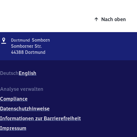
Nach oben
Adresse
Dortmund-
Somborn
Dortmund
Somborn
Somborner Str.
44388
Dortmund
Dortmund-
Somborn,
Somborner
Deutsch
English
Str.,
4
4
Analyse verwalten
3
Compliance
8
8
Datenschutzhinweise
Dortmund
Informationen zur Barrierefreiheit
Impressum