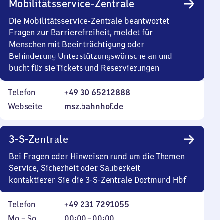
Mobilitätsservice-Zentrale
Die Mobilitätsservice-Zentrale beantwortet
Fragen zur Barrierefreiheit, meldet für
Menschen mit Beeinträchtigung oder
Behinderung Unterstützungswünsche an und
bucht für sie Tickets und Reservierungen
Telefon
+49 30 65212888
Webseite
msz.bahnhof.de
3-S-Zentrale
Bei Fragen oder Hinweisen rund um die Themen
Service, Sicherheit oder Sauberkeit
kontaktieren Sie die 3-S-Zentrale Dortmund Hbf
Telefon
+49 231 7291055
Montag
,
Von
Mo
–
So
00:00
–
00:00