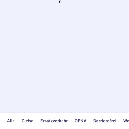
Wird
geladen…
Alle
Gleise
Ersatzverkehr
ÖPNV
Barrierefrei
We