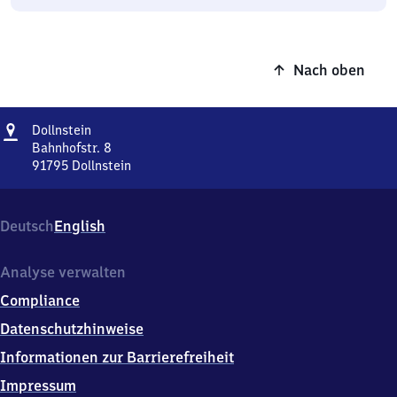
Nach oben
Adresse
Dollnstein
Dollnstein
Bahnhofstr. 8
91795
Dollnstein
Dollnstein,
Bahnhofstr.
8,
Deutsch
English
9
1
7
Analyse verwalten
9
Compliance
5
Dollnstein
Datenschutzhinweise
Informationen zur Barrierefreiheit
Impressum