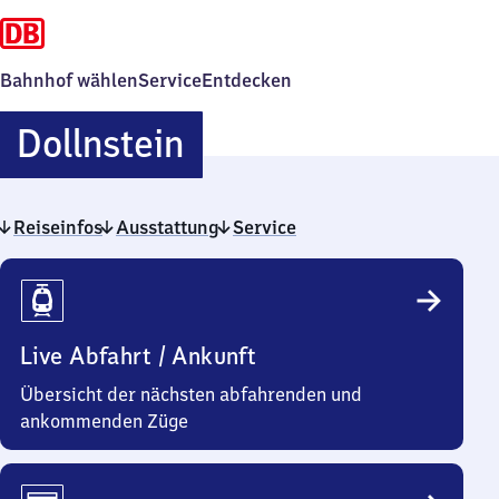
Bahnhof wählen
Service
Entdecken
Dollnstein
Dollnstein
Reiseinfos
Ausstattung
Service
Reiseinfos
Live Abfahrt / Ankunft
Übersicht der nächsten abfahrenden und
ankommenden Züge