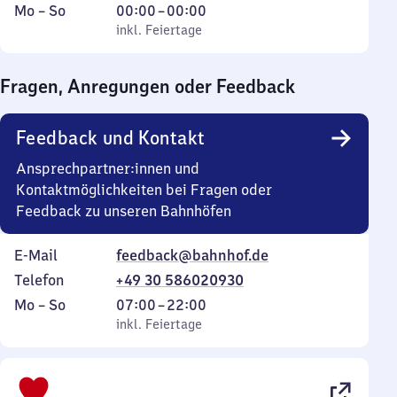
Montag
,
Von
Mo
–
So
00:00
–
00:00
bis
inkl. Feiertage
0
inkl. Feiertage
Sonntag
Uhr
bis
Fragen, Anregungen oder Feedback
0
Uhr
Feedback und Kontakt
Ansprechpartner:innen und
Kontaktmöglichkeiten bei Fragen oder
Feedback zu unseren Bahnhöfen
E-Mail
feedback@bahnhof.de
Telefon
+49 30 586020930
Montag
,
Von
Mo
–
So
07:00
–
22:00
bis
inkl. Feiertage
7
inkl. Feiertage
Sonntag
Uhr
bis
22