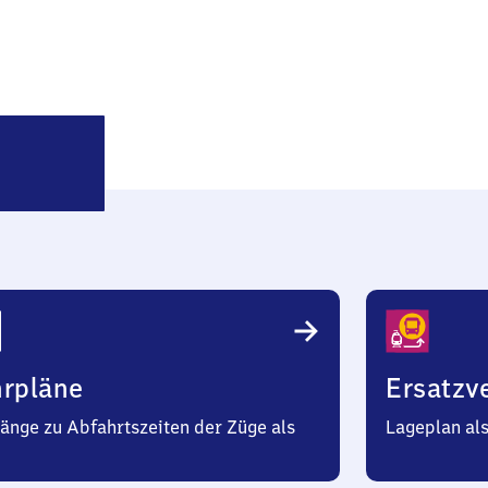
Dellfeld
Ort
hrpläne
Ersatzv
änge zu Abfahrtszeiten der Züge als
Lageplan al