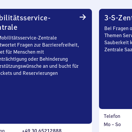
ilitätsservice-
3-S-Zen
trale
Bei Fragen 
Themen Serv
Mobilitätsservice-Zentrale
Sauberkeit k
twortet Fragen zur Barrierefreiheit,
Zentrale Sa
et für Menschen mit
nträchtigung oder Behinderung
rstützungswünsche an und bucht für
Tickets und Reservierungen
Telefon
Montag
,
Mo
–
So
on
+49 30 65212888
bis
inkl.