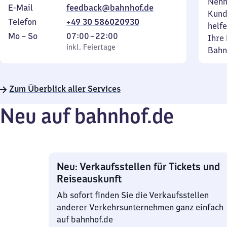
Nehm
E-Mail
feedback@bahnhof.de
Kund
Telefon
+49 30 586020930
helfe
Montag
,
Von
Mo
–
So
07:00
–
22:00
Ihre 
bis
inkl. Feiertage
7
inkl. Feiertage
Bahn
Sonntag
Uhr
bis
22
Zum Überblick aller Services
Uhr
Neu auf bahnhof.de
Neu: Verkaufsstellen für Tickets und
Reiseauskunft
Ab sofort finden Sie die Verkaufsstellen
anderer Verkehrsunternehmen ganz einfach
auf bahnhof.de