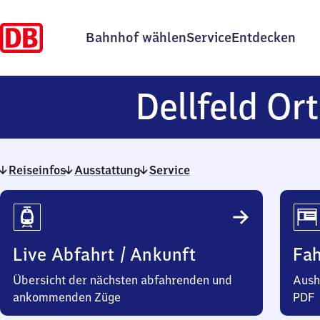
Bahnhof wählen
Service
Entdecken
Dellfeld Ort
Reiseinfos
Ausstattung
Service
Reiseinfos
Live Abfahrt / Ankunft
Fa
Übersicht der nächsten abfahrenden und
Aush
ankommenden Züge
PDF