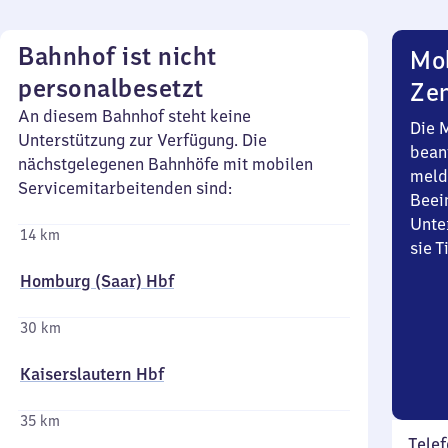
Bahnhof ist nicht
Mob
personalbesetzt
Zen
An diesem Bahnhof steht keine
Die 
Unterstützung zur Verfügung. Die
bean
nächstgelegenen Bahnhöfe mit mobilen
meld
Servicemitarbeitenden sind:
Beei
Unte
14 km
sie 
Homburg (Saar) Hbf
30 km
Kaiserslautern Hbf
35 km
Telef