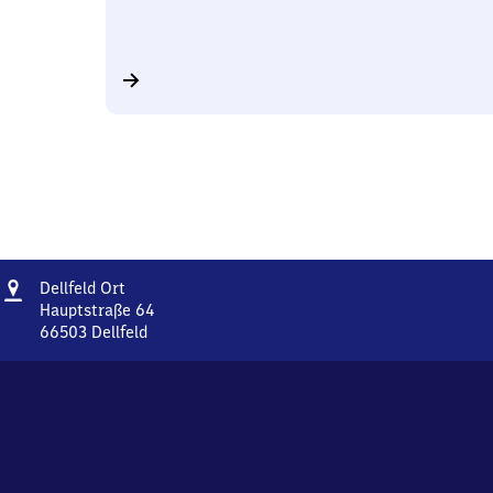
Adresse
Dellfeld
Dellfeld Ort
Ort
Hauptstraße 64
66503
Dellfeld
Dellfeld
Ort,
Hauptstraße
64,
6
6
5