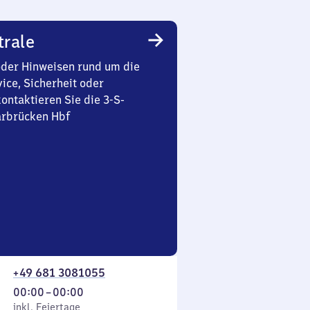
trale
oder Hinweisen rund um die
ice, Sicherheit oder
ontaktieren Sie die 3-S-
arbrücken Hbf
+49 681 3081055
Von
00:00
–
00:00
 Feiertage
0
inkl. Feiertage