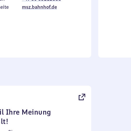
Sonntag
eite
msz.bahnhof.de
l Ihre Meinung
lt!