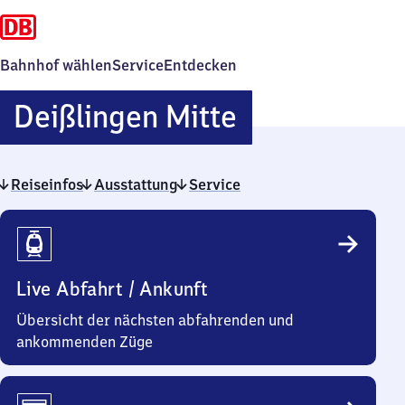
Bahnhof wählen
Service
Entdecken
Deißlingen
Deißlingen Mitte
Mitte
Reiseinfos
Ausstattung
Service
Reiseinfos
Live Abfahrt / Ankunft
Übersicht der nächsten abfahrenden und
ankommenden Züge