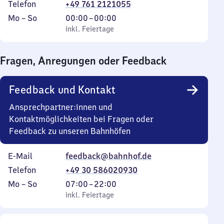
Telefon
+49 761 2121055
Montag
,
Von
Mo
–
So
00:00
–
00:00
bis
inkl. Feiertage
0
inkl. Feiertage
Sonntag
Uhr
bis
Fragen, Anregungen oder Feedback
0
Uhr
Feedback und Kontakt
Ansprechpartner:innen und
Kontaktmöglichkeiten bei Fragen oder
Feedback zu unseren Bahnhöfen
E-Mail
feedback@bahnhof.de
Telefon
+49 30 586020930
Montag
,
Von
Mo
–
So
07:00
–
22:00
bis
inkl. Feiertage
7
inkl. Feiertage
Sonntag
Uhr
bis