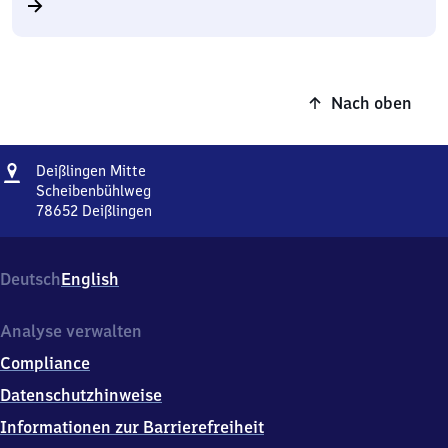
Nach oben
Adresse
Deißlingen
Deißlingen Mitte
Mitte
Scheibenbühlweg
78652
Deißlingen
Deißlingen
Mitte,
Scheibenbühlweg,
Deutsch
English
7
8
6
Analyse verwalten
5
Compliance
2
Deißlingen
Datenschutzhinweise
Informationen zur Barrierefreiheit