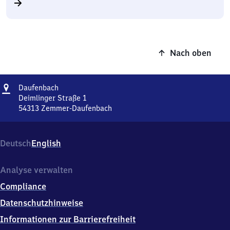
Nach oben
Adresse
Daufenbach
Daufenbach
Deimlinger Straße 1
54313
Zemmer-Daufenbach
Daufenbach,
Deimlinger
Straße
Deutsch
English
1,
5
4
Analyse verwalten
3
Compliance
1
3
Datenschutzhinweise
Zemmer-
Informationen zur Barrierefreiheit
Daufenbach