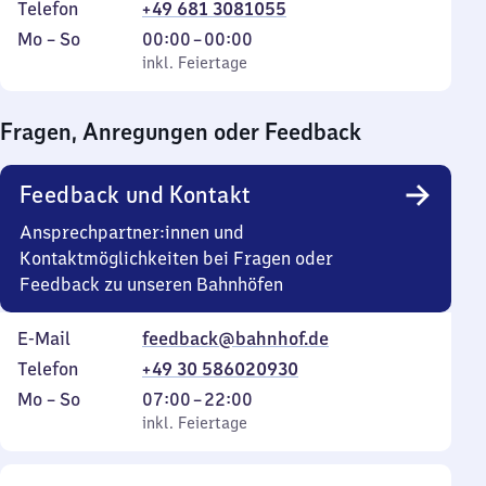
Telefon
+49 681 3081055
Montag
,
Von
Mo
–
So
00:00
–
00:00
bis
inkl. Feiertage
0
inkl. Feiertage
Sonntag
Uhr
bis
Fragen, Anregungen oder Feedback
0
Uhr
Feedback und Kontakt
Ansprechpartner:innen und
Kontaktmöglichkeiten bei Fragen oder
Feedback zu unseren Bahnhöfen
E-Mail
feedback@bahnhof.de
Telefon
+49 30 586020930
Montag
,
Von
Mo
–
So
07:00
–
22:00
bis
inkl. Feiertage
7
inkl. Feiertage
Sonntag
Uhr
bis