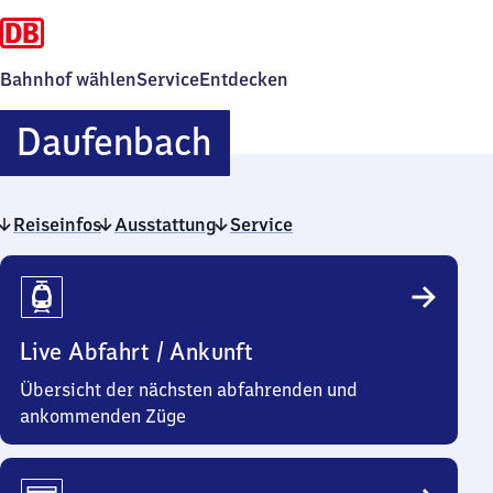
Bahnhof wählen
Service
Entdecken
Daufenbach
Daufenbach
Reiseinfos
Ausstattung
Service
Reiseinfos
Live Abfahrt / Ankunft
Übersicht der nächsten abfahrenden und
ankommenden Züge