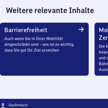
Weitere relevante Inhalte
Barrierefreiheit
Mob
Zen
Auch wenn Sie in Ihrer Mobilität
eingeschränkt sind – uns ist es wichtig,
Die 
dass Sie gut Ihr Ziel erreichen
bean
und 
Bahn
Auss
Adresse
Daufenbach
Daufenbach