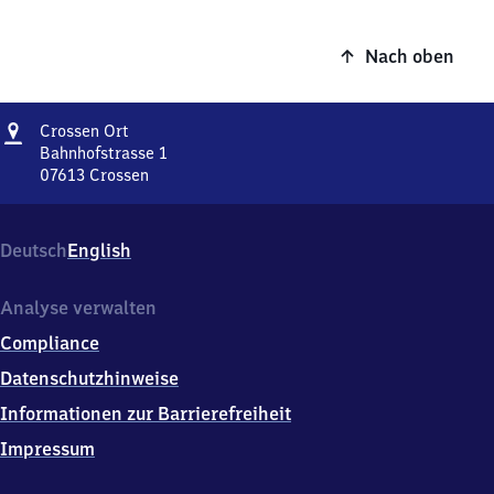
Nach oben
Adresse
Crossen
Crossen Ort
Ort
Bahnhofstrasse 1
07613
Crossen
Crossen
Ort,
Bahnhofstrasse
Deutsch
English
1,
0
7
Analyse verwalten
6
Compliance
1
3
Datenschutzhinweise
Crossen
Informationen zur Barrierefreiheit
Impressum