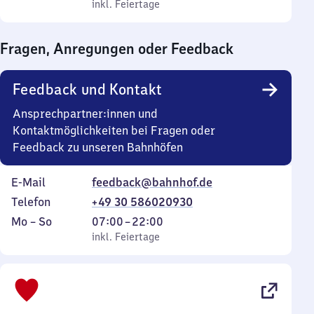
bis
inkl. Feiertage
0
inkl. Feiertage
Sonntag
Uhr
bis
Fragen, Anregungen oder Feedback
0
Uhr
Feedback und Kontakt
Ansprechpartner:innen und
Kontaktmöglichkeiten bei Fragen oder
Feedback zu unseren Bahnhöfen
E-Mail
feedback@bahnhof.de
Telefon
+49 30 586020930
Montag
,
Von
Mo
–
So
07:00
–
22:00
bis
inkl. Feiertage
7
inkl. Feiertage
Sonntag
Uhr
bis
22
Uhr