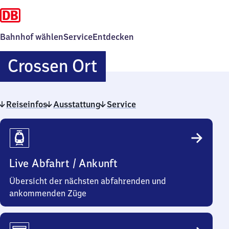
Bahnhof wählen
Service
Entdecken
Crossen
Crossen Ort
Ort
Reiseinfos
Ausstattung
Service
Reiseinfos
Live Abfahrt / Ankunft
Übersicht der nächsten abfahrenden und
ankommenden Züge