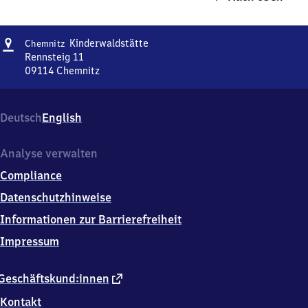
Adresse
Chemnitz
Kinderwaldstätte
Chemnitz
Kinderwaldstätte
Rennsteig 11
09114
Chemnitz
Chemnitz
Kinderwaldstätte,
Rennsteig
Deutsch
English
11,
0
9
Analyse verwalten
1
Compliance
1
4
Datenschutzhinweise
Chemnitz
Informationen zur Barrierefreiheit
Impressum
externer
Geschäftskund:innen
Link
Kontakt