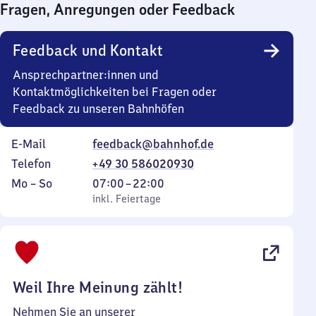
Fragen, Anregungen oder Feedback
0
Uhr
Feedback und Kontakt
Ansprechpartner:innen und
Kontaktmöglichkeiten bei Fragen oder
Feedback zu unseren Bahnhöfen
E-Mail
feedback@bahnhof.de
Telefon
+49 30 586020930
Montag
,
Von
Mo
–
So
07:00
–
22:00
bis
inkl. Feiertage
7
inkl. Feiertage
Sonntag
Uhr
bis
22
Uhr
Weil Ihre Meinung zählt!
Nehmen Sie an unserer