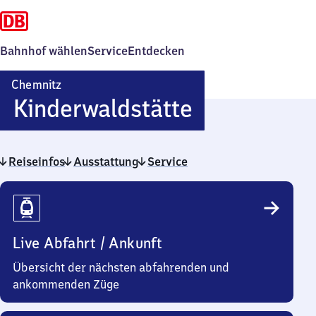
Bahnhof wählen
Service
Entdecken
Chemnitz
Chemnitz
Kinderwaldstätte
Kinderwalds
Reiseinfos
Ausstattung
Service
Reiseinfos
Live Abfahrt / Ankunft
Übersicht der nächsten abfahrenden und
ankommenden Züge