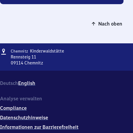
Nach oben
Adresse
Chemnitz
Kinderwaldstätte
Chemnitz
Kinderwaldstätte
Rennsteig 11
09114
Chemnitz
Chemnitz
Kinderwaldstätte,
Rennsteig
Deutsch
English
11,
0
9
Analyse verwalten
1
Compliance
1
4
Datenschutzhinweise
Chemnitz
Informationen zur Barrierefreiheit