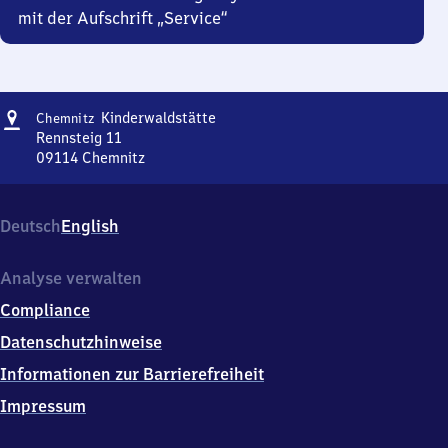
mit der Aufschrift „Service“
Adresse
Chemnitz
Kinderwaldstätte
Chemnitz
Kinderwaldstätte
Rennsteig 11
09114
Chemnitz
Chemnitz
Kinderwaldstätte,
Rennsteig
Deutsch
English
11,
0
9
Analyse verwalten
1
Compliance
1
4
Datenschutzhinweise
Chemnitz
Informationen zur Barrierefreiheit
Impressum