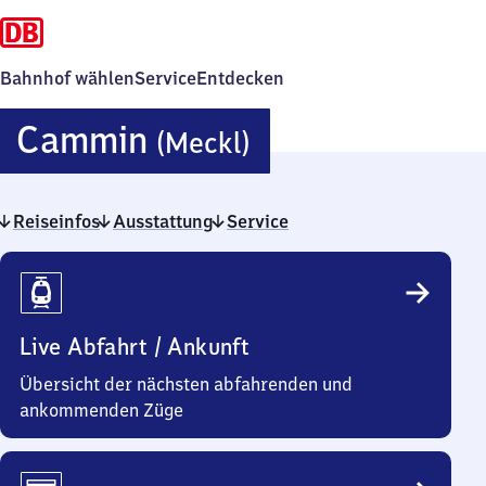
Bahnhof wählen
Service
Entdecken
Cammin
Cammin
(Meckl)
(Mecklenburg)
Reiseinfos
Ausstattung
Service
Reiseinfos
Live Abfahrt / Ankunft
Übersicht der nächsten abfahrenden und
ankommenden Züge