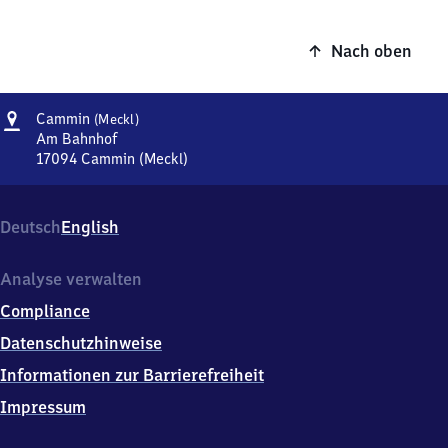
Nach oben
Adresse
Cammin
Cammin
(Meckl)
(Mecklenburg)
Am Bahnhof
17094
Cammin (Meckl)
Cammin
(Mecklenburg),
Am
Deutsch
English
Bahnhof,
1
7
Analyse verwalten
0
Compliance
9
4
Datenschutzhinweise
Cammin
Informationen zur Barrierefreiheit
(Meckl)
Impressum