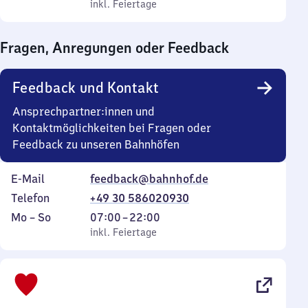
bis
inkl. Feiertage
0
inkl. Feiertage
Sonntag
Uhr
bis
Fragen, Anregungen oder Feedback
0
Uhr
Feedback und Kontakt
Ansprechpartner:innen und
Kontaktmöglichkeiten bei Fragen oder
Feedback zu unseren Bahnhöfen
E-Mail
feedback@bahnhof.de
Telefon
+49 30 586020930
Montag
,
Von
Mo
–
So
07:00
–
22:00
bis
inkl. Feiertage
7
inkl. Feiertage
Sonntag
Uhr
bis
22
Uhr