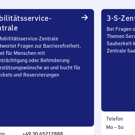
ilitätsservice-
3-S-Zen
trale
Bei Fragen 
Themen Serv
Mobilitätsservice-Zentrale
Sauberkeit k
twortet Fragen zur Barrierefreiheit,
Zentrale Sa
et für Menschen mit
nträchtigung oder Behinderung
rstützungswünsche an und bucht für
Tickets und Reservierungen
Telefon
Montag
,
Mo
–
So
on
+49 30 65212888
bis
inkl.