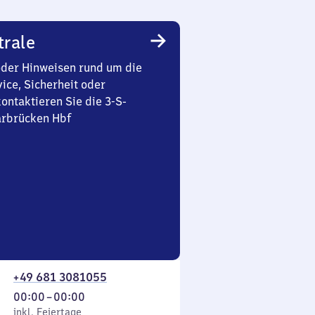
trale
oder Hinweisen rund um die
ice, Sicherheit oder
ontaktieren Sie die 3-S-
arbrücken Hbf
+49 681 3081055
Von
00:00
–
00:00
 Feiertage
0
inkl. Feiertage