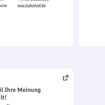
Sonntag
eite
msz.bahnhof.de
l Ihre Meinung
lt!