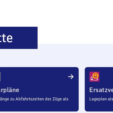
Burbach
tte
Mitte
hrpläne
Ersatzv
änge zu Abfahrtszeiten der Züge als
Lageplan al