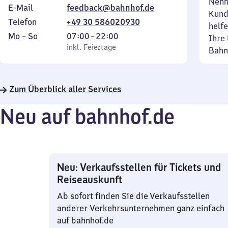
Nehm
E-Mail
feedback@bahnhof.de
Kund
Telefon
+49 30 586020930
helfe
Montag
,
Von
Mo
–
So
07:00
–
22:00
Ihre 
bis
inkl. Feiertage
7
inkl. Feiertage
Bahn
Sonntag
Uhr
bis
22
Zum Überblick aller Services
Uhr
Neu auf bahnhof.de
Neu: Verkaufsstellen für Tickets und
Reiseauskunft
Ab sofort finden Sie die Verkaufsstellen
anderer Verkehrsunternehmen ganz einfach
auf bahnhof.de