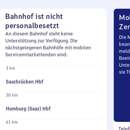
Bahnhof ist nicht
Mob
personalbesetzt
Zen
An diesem Bahnhof steht keine
Die 
Unterstützung zur Verfügung. Die
bean
nächstgelegenen Bahnhöfe mit mobilen
meld
Servicemitarbeitenden sind:
Beei
Unte
3 km
sie 
Saarbrücken Hbf
30 km
Homburg (Saar) Hbf
61 km
Telef