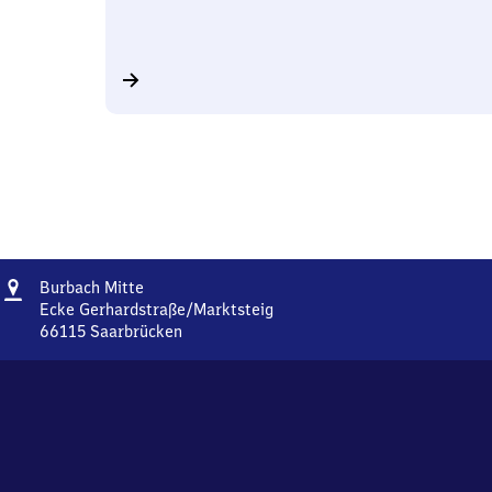
Adresse
Burbach
Burbach Mitte
Mitte
Ecke Gerhardstraße/Marktsteig
66115
Saarbrücken
Burbach
Mitte,
Ecke
Gerhardstraße/Marktsteig,
6
6
1