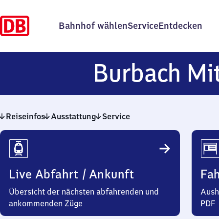
Bahnhof wählen
Service
Entdecken
Burbach Mi
Reiseinfos
Ausstattung
Service
Reiseinfos
Live Abfahrt / Ankunft
Fa
Übersicht der nächsten abfahrenden und
Aush
ankommenden Züge
PDF