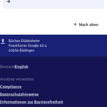
Nach oben
Adresse
Büches-
Büches-Düdelsheim
Düdelsheim
Frankfurter Straße 62 a
63654
Büdingen
Büches-
Düdelsheim,
Frankfurter
Deutsch
English
Straße
62
a,
Analyse verwalten
6
Compliance
3
6
Datenschutzhinweise
5
Informationen zur Barrierefreiheit
4