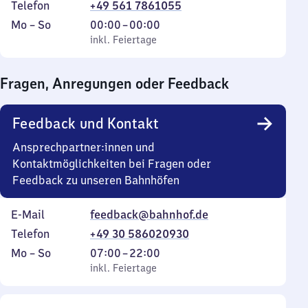
Telefon
+49 561 7861055
Montag
,
Von
Mo
–
So
00:00
–
00:00
bis
inkl. Feiertage
0
inkl. Feiertage
Sonntag
Uhr
bis
Fragen, Anregungen oder Feedback
0
Uhr
Feedback und Kontakt
Ansprechpartner:innen und
Kontaktmöglichkeiten bei Fragen oder
Feedback zu unseren Bahnhöfen
E-Mail
feedback@bahnhof.de
Telefon
+49 30 586020930
Montag
,
Von
Mo
–
So
07:00
–
22:00
bis
inkl. Feiertage
7
inkl. Feiertage
Sonntag
Uhr
bis