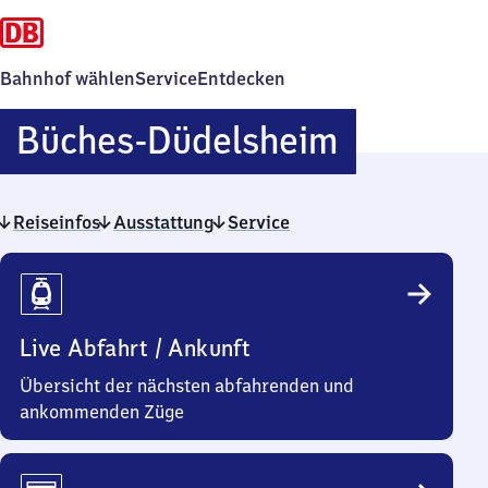
Bahnhof wählen
Service
Entdecken
Büches-
Büches-Düdelsheim
Düdelsh
Reiseinfos
Ausstattung
Service
Reiseinfos
Live Abfahrt / Ankunft
Übersicht der nächsten abfahrenden und
ankommenden Züge