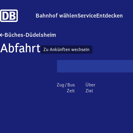
Bahnhof wählen
Service
Entdecken
Büches-Düdelsheim
Büches-Düdelsheim
Abfahrt
Zu Ankünften wechseln
Zug / Bus
Über
Zeit
Ziel