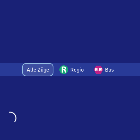
Alle Züge
Regio
Bus
Wird
geladen…